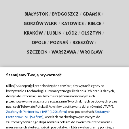
BIAŁYSTOK
/
BYDGOSZCZ
/
GDAŃSK
/
GORZÓW WLKP.
/
KATOWICE
/
KIELCE
/
KRAKÓW
/
LUBLIN
/
ŁÓDŹ
/
OLSZTYN
/
OPOLE
/
POZNAŃ
/
RZESZÓW
/
SZCZECIN
/
WARSZAWA
/
WROCŁAW
Szanujemy Twoją prywatność
Dołącz do nas:
Kliknij "Akceptuję i przechodzę do serwisu", aby wyrazić zgody na
korzystanie z technologii automatycznego śledzenia i zbierania danych,
TVP
dostęp do informacji na Twoim urządzeniu końcowym i ich
Abonament TVP
przechowywanie oraz na przetwarzanie Twoich danych osobowych przez
Regulamin TVP
nas, czyli Telewizję Polską S.A. w likwidacji (zwaną dalej również „TVP”),
Emisja w TVP
Polityka prywatności
Zaufanych Partnerów z IAB* (1201 firm)
oraz pozostałych
Zaufanych
Partnerów TVP (93 firm)
, w celach marketingowych (w tym do
Centrum informacji TVP
Moje zgody
zautomatyzowanego dopasowania reklam do Twoich zainteresowań i
mierzenia ich skuteczności) i pozostałych, które wskazujemy poniżej, a