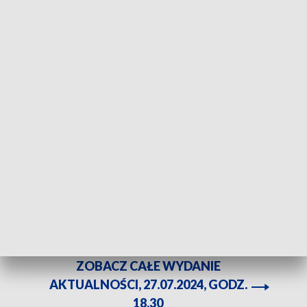
Rozpoczął się Tydzień Kultury Beskidzkiej. Fot. TVP3 Katowice
8 scen, 8 miejscowości i ponad 400 śpiewaków i
muzyków z całego świata. Wystartował najdłuższy
tydzień w roku - Tydzień Kultury Beskidzkiej. To też
największa tego typu impreza w Europie.
ZOBACZ CAŁE WYDANIE
AKTUALNOŚCI, 27.07.2024, GODZ.
18.30