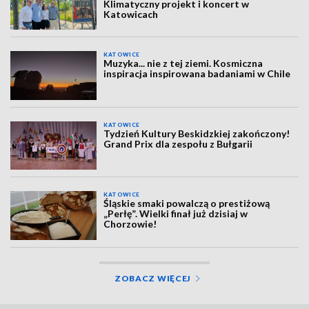
Klimatyczny projekt i koncert w
Katowicach
KATOWICE
Muzyka... nie z tej ziemi. Kosmiczna
inspiracja inspirowana badaniami w Chile
KATOWICE
Tydzień Kultury Beskidzkiej zakończony!
Grand Prix dla zespołu z Bułgarii
KATOWICE
Śląskie smaki powalczą o prestiżową
„Perłę”. Wielki finał już dzisiaj w
Chorzowie!
ZOBACZ WIĘCEJ