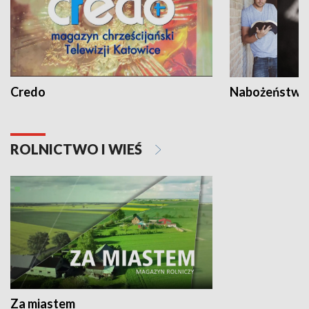
Credo
Nabożeństwa 
ROLNICTWO I WIEŚ
Za miastem