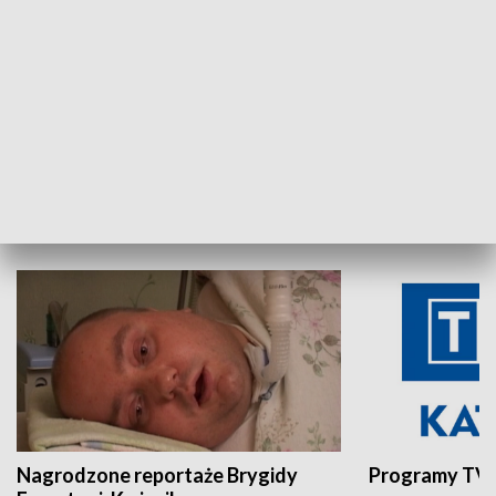
Aktualności sprzed lat
Z historią w tl
INNE
Nagrodzone reportaże Brygidy
Programy TVP