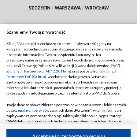
SZCZECIN
/
WARSZAWA
/
WROCŁAW
Szanujemy Twoją prywatność
Dołącz do nas:
Kliknij "Akceptuję i przechodzę do serwisu", aby wyrazić zgody na
korzystanie z technologii automatycznego śledzenia i zbierania danych,
TVP
dostęp do informacji na Twoim urządzeniu końcowym i ich
Abonament TVP
przechowywanie oraz na przetwarzanie Twoich danych osobowych przez
Regulamin TVP
nas, czyli Telewizję Polską S.A. w likwidacji (zwaną dalej również „TVP”),
Emisja w TVP
Polityka prywatności
Zaufanych Partnerów z IAB* (1201 firm)
oraz pozostałych
Zaufanych
Partnerów TVP (93 firm)
, w celach marketingowych (w tym do
Centrum informacji TVP
Moje zgody
zautomatyzowanego dopasowania reklam do Twoich zainteresowań i
mierzenia ich skuteczności) i pozostałych, które wskazujemy poniżej, a
Naziemna Telewizja Cyfrowa
Pomoc
także zgody na udostępnianie przez nas identyfikatora PPID do Google.
Sklep TVP
Biuro reklamy
Twoje dane osobowe zbierane podczas odwiedzania przez Ciebie naszych
Rada Programowa
Kontakt
poszczególnych serwisów
zwanych dalej „Portalem”, w tym informacje
zapisywane za pomocą technologii takich jak: pliki cookie, sygnalizatory
System NOS
WWW lub innych podobnych technologii umożliwiających świadczenie
dopasowanych i bezpiecznych usług, personalizację treści oraz reklam,
Informacje o nadawcy
Kanały
udostępnianie funkcji mediów społecznościowych oraz analizowanie
Akceptuję i przechodzę do serwisu