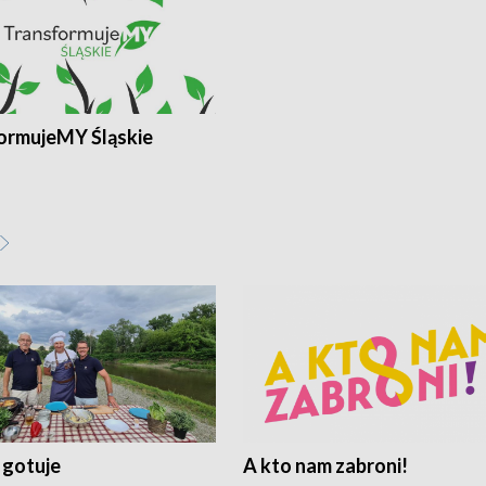
ormujeMY Śląskie
 gotuje
A kto nam zabroni!