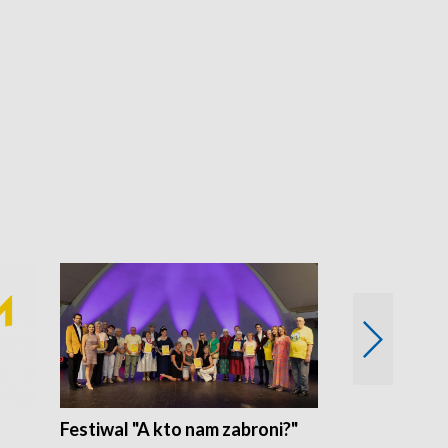
Festiwal "A kto nam zabroni?"
Mikrokosmo