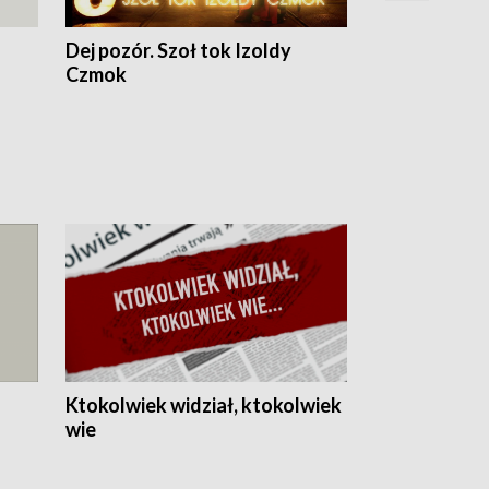
Dej pozór. Szoł tok Izoldy
Dzień z blisk
Czmok
Ktokolwiek widział, ktokolwiek
wie