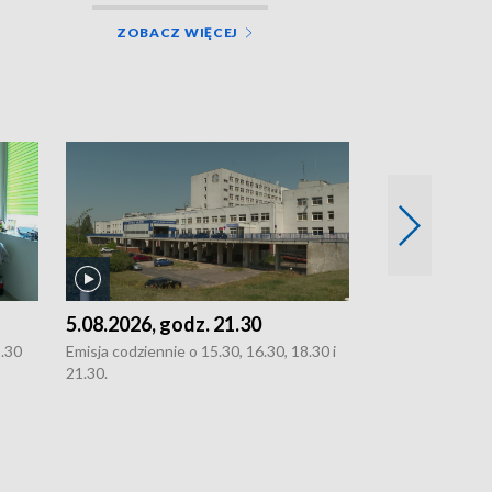
ZOBACZ WIĘCEJ
5.08.2026, godz. 21.30
5.08.2026, g
8.30
Emisja codziennie o 15.30, 16.30, 18.30 i
Emisja codziennie
21.30.
21.30.