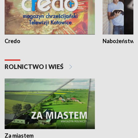
Credo
Nabożeństwa 
ROLNICTWO I WIEŚ
Za miastem