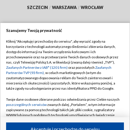
SZCZECIN
/
WARSZAWA
/
WROCŁAW
Szanujemy Twoją prywatność
Dołącz do nas:
Kliknij "Akceptuję i przechodzę do serwisu", aby wyrazić zgody na
korzystanie z technologii automatycznego śledzenia i zbierania danych,
TVP
dostęp do informacji na Twoim urządzeniu końcowym i ich
Abonament TVP
przechowywanie oraz na przetwarzanie Twoich danych osobowych przez
Regulamin TVP
nas, czyli Telewizję Polską S.A. w likwidacji (zwaną dalej również „TVP”),
Emisja w TVP
Polityka prywatności
Zaufanych Partnerów z IAB* (1201 firm)
oraz pozostałych
Zaufanych
Partnerów TVP (93 firm)
, w celach marketingowych (w tym do
Centrum informacji TVP
Moje zgody
zautomatyzowanego dopasowania reklam do Twoich zainteresowań i
mierzenia ich skuteczności) i pozostałych, które wskazujemy poniżej, a
Naziemna Telewizja Cyfrowa
Pomoc
także zgody na udostępnianie przez nas identyfikatora PPID do Google.
Sklep TVP
Biuro reklamy
Twoje dane osobowe zbierane podczas odwiedzania przez Ciebie naszych
Rada Programowa
Kontakt
poszczególnych serwisów
zwanych dalej „Portalem”, w tym informacje
zapisywane za pomocą technologii takich jak: pliki cookie, sygnalizatory
System NOS
WWW lub innych podobnych technologii umożliwiających świadczenie
dopasowanych i bezpiecznych usług, personalizację treści oraz reklam,
Informacje o nadawcy
Kanały
udostępnianie funkcji mediów społecznościowych oraz analizowanie
Akceptuję i przechodzę do serwisu