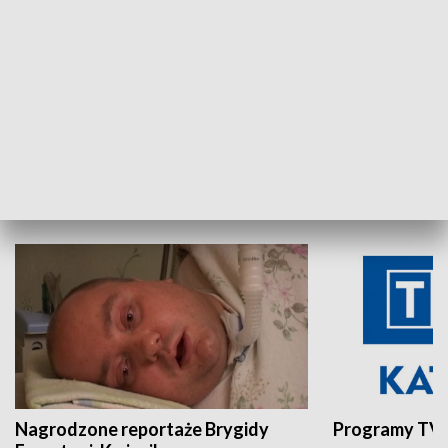
Aktualności sprzed lat
Z historią w tl
INNE
Nagrodzone reportaże Brygidy
Programy TVP