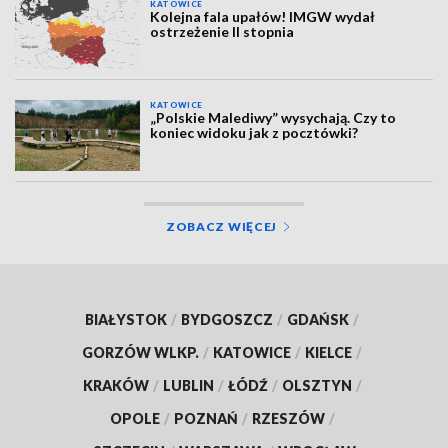
KATOWICE
Kolejna fala upałów! IMGW wydał
ostrzeżenie II stopnia
KATOWICE
„Polskie Malediwy” wysychają. Czy to
koniec widoku jak z pocztówki?
ZOBACZ WIĘCEJ
BIAŁYSTOK
/
BYDGOSZCZ
/
GDAŃSK
/
GORZÓW WLKP.
/
KATOWICE
/
KIELCE
/
KRAKÓW
/
LUBLIN
/
ŁÓDŹ
/
OLSZTYN
/
OPOLE
/
POZNAŃ
/
RZESZÓW
/