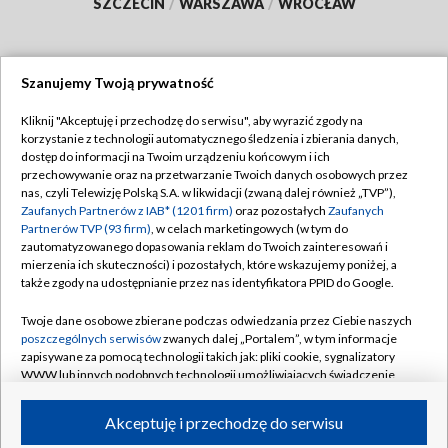
SZCZECIN
/
WARSZAWA
/
WROCŁAW
Szanujemy Twoją prywatność
Dołącz do nas:
Kliknij "Akceptuję i przechodzę do serwisu", aby wyrazić zgody na
korzystanie z technologii automatycznego śledzenia i zbierania danych,
TVP
dostęp do informacji na Twoim urządzeniu końcowym i ich
Abonament TVP
przechowywanie oraz na przetwarzanie Twoich danych osobowych przez
Regulamin TVP
nas, czyli Telewizję Polską S.A. w likwidacji (zwaną dalej również „TVP”),
Emisja w TVP
Polityka prywatności
Zaufanych Partnerów z IAB* (1201 firm)
oraz pozostałych
Zaufanych
Partnerów TVP (93 firm)
, w celach marketingowych (w tym do
Centrum informacji TVP
Moje zgody
zautomatyzowanego dopasowania reklam do Twoich zainteresowań i
mierzenia ich skuteczności) i pozostałych, które wskazujemy poniżej, a
Naziemna Telewizja Cyfrowa
Pomoc
także zgody na udostępnianie przez nas identyfikatora PPID do Google.
Sklep TVP
Biuro reklamy
Twoje dane osobowe zbierane podczas odwiedzania przez Ciebie naszych
Rada Programowa
Kontakt
poszczególnych serwisów
zwanych dalej „Portalem”, w tym informacje
zapisywane za pomocą technologii takich jak: pliki cookie, sygnalizatory
System NOS
WWW lub innych podobnych technologii umożliwiających świadczenie
dopasowanych i bezpiecznych usług, personalizację treści oraz reklam,
Informacje o nadawcy
Kanały
udostępnianie funkcji mediów społecznościowych oraz analizowanie
Akceptuję i przechodzę do serwisu
ruchu w Internecie.
Program dla prasy