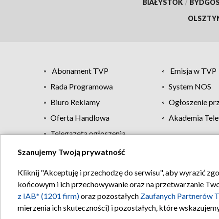
BIAŁYSTOK
/
BYDGO
OLSZTY
Abonament TVP
Emisja w TVP
Rada Programowa
System NOS
Biuro Reklamy
Ogłoszenie pr
Oferta Handlowa
Akademia Tele
Telegazeta ogłoszenia
Szanujemy Twoją prywatność
Regulamin TVP
Kliknij "Akceptuję i przechodzę do serwisu", aby wyrazić zg
końcowym i ich przechowywanie oraz na przetwarzanie Twoich
z IAB* (1201 firm)
oraz pozostałych
Zaufanych Partnerów T
mierzenia ich skuteczności) i pozostałych, które wskazujemy