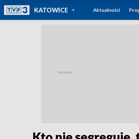
POWRÓT DO
KATOWICE
Aktualności
Pro
TVP REGIONY
Kto nie segreguje, 