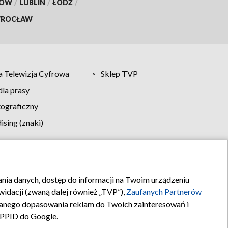
KÓW
/
LUBLIN
/
ŁÓDŹ
/
ROCŁAW
 Telewizja Cyfrowa
Sklep TVP
la prasy
tograficzny
sing (znaki)
klamy
Kontakt
rania danych, dostęp do informacji na Twoim urządzeniu
idacji (zwaną dalej również „TVP”),
Zaufanych Partnerów
anego dopasowania reklam do Twoich zainteresowań i
a PPID do Google.