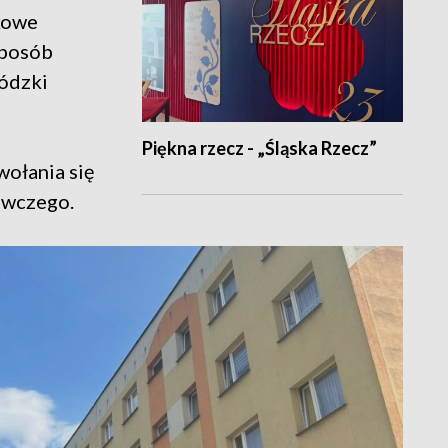
kowe
sposób
wódzki
Piękna rzecz - „Śląska Rzecz”
ołania się
awczego.