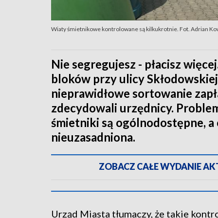
Wiaty śmietnikowe kontrolowane są kilkukrotnie. Fot. Adrian K
Nie segregujesz - płacisz więce
bloków przy ulicy Skłodowskiej
nieprawidłowe sortowanie zapła
zdecydowali urzędnicy. Proble
śmietniki są ogólnodostępne, a
nieuzasadniona.
ZOBACZ CAŁE WYDANIE AKTU
Urząd Miasta tłumaczy, że takie kontr