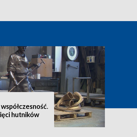
e współczesność.
ięci hutników