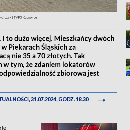
owalczyk | TVP3 Katowice
j. I to dużo więcej. Mieszkańcy dwóch
 w Piekarach Śląskich za
cą nie 35 a 70 złotych. Tak
m w tym, że zdaniem lokatorów
 odpowiedzialność zbiorowa jest
ALNOŚCI, 31.07.2024, GODZ. 18.30
ole