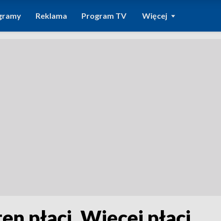
gramy
Reklama
Program TV
Więcej
ten płaci. Więcej płaci