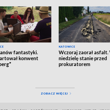
CE
KATOWICE
fanów fantastyki.
Wczoraj zaorał asfalt.
artował konwent
niedzielę stanie przed
berg”
prokuratorem
ZOBACZ WIĘCEJ