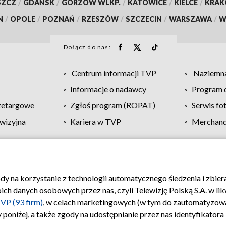
SZCZ
/
GDAŃSK
/
GORZÓW WLKP.
/
KATOWICE
/
KIELCE
/
KRA
N
/
OPOLE
/
POZNAŃ
/
RZESZÓW
/
SZCZECIN
/
WARSZAWA
/
W
Dołącz do nas:
Centrum informacji TVP
Naziemna
Informacje o nadawcy
Program d
zetargowe
Zgłoś program (ROPAT)
Serwis fo
wizyjna
Kariera w TVP
Merchandi
Polityka prywatności
Moje zgody
Pomoc
Biuro re
ody na korzystanie z technologii automatycznego śledzenia i zbie
 danych osobowych przez nas, czyli Telewizję Polską S.A. w likw
VP (93 firm)
, w celach marketingowych (w tym do zautomatyzow
 poniżej, a także zgody na udostępnianie przez nas identyfikator