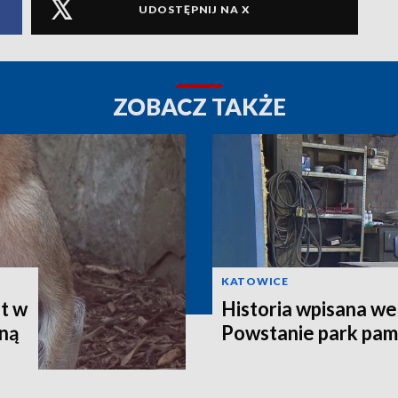
UDOSTĘPNIJ NA X
ZOBACZ TAKŻE
KATOWICE
t w
Historia wpisana w
ną
Powstanie park pam