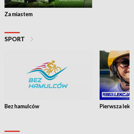
Za miastem
SPORT
Bez hamulców
Pierwsza lekc