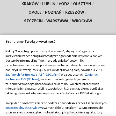
KRAKÓW
/
LUBLIN
/
ŁÓDŹ
/
OLSZTYN
/
OPOLE
/
POZNAŃ
/
RZESZÓW
/
SZCZECIN
/
WARSZAWA
/
WROCŁAW
Szanujemy Twoją prywatność
Dołącz do nas:
Kliknij "Akceptuję i przechodzę do serwisu", aby wyrazić zgody na
korzystanie z technologii automatycznego śledzenia i zbierania danych,
TVP
dostęp do informacji na Twoim urządzeniu końcowym i ich
Abonament TVP
przechowywanie oraz na przetwarzanie Twoich danych osobowych przez
Regulamin TVP
nas, czyli Telewizję Polską S.A. w likwidacji (zwaną dalej również „TVP”),
Emisja w TVP
Polityka prywatności
Zaufanych Partnerów z IAB* (1201 firm)
oraz pozostałych
Zaufanych
Partnerów TVP (93 firm)
, w celach marketingowych (w tym do
Centrum informacji TVP
Moje zgody
zautomatyzowanego dopasowania reklam do Twoich zainteresowań i
mierzenia ich skuteczności) i pozostałych, które wskazujemy poniżej, a
Naziemna Telewizja Cyfrowa
Pomoc
także zgody na udostępnianie przez nas identyfikatora PPID do Google.
Sklep TVP
Biuro reklamy
Twoje dane osobowe zbierane podczas odwiedzania przez Ciebie naszych
Rada Programowa
Kontakt
poszczególnych serwisów
zwanych dalej „Portalem”, w tym informacje
zapisywane za pomocą technologii takich jak: pliki cookie, sygnalizatory
System NOS