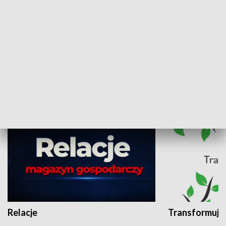
Zdarzyło się
Reportaże i f
TVP Katowic
GOSPODARKA
Relacje
Transformuje