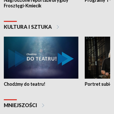
Nagrodzone reportaże Brygidy
Programy TVP
Frosztęgi-Kmiecik
KULTURA I SZTUKA
Chodźmy do teatru!
Portret subi
MNIEJSZOŚCI