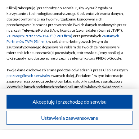
Za miastem
Kliknij "Akceptuję i przechodzę do serwisu", aby wyrazić zgody na
korzystanie z technologii automatycznego śledzenia i zbierania danych,
dostęp do informacji na Twoim urządzeniu końcowym i ich
przechowywanie oraz na przetwarzanie Twoich danych osobowych przez
SPORT
nas, czyli Telewizję Polską S.A. w likwidacji (zwaną dalej również „TVP”),
Zaufanych Partnerów z IAB* (1201 firm)
oraz pozostałych
Zaufanych
Partnerów TVP (93 firm)
, w celach marketingowych (w tym do
zautomatyzowanego dopasowania reklam do Twoich zainteresowań i
mierzenia ich skuteczności) i pozostałych, które wskazujemy poniżej, a
także zgody na udostępnianie przez nas identyfikatora PPID do Google.
Twoje dane osobowe zbierane podczas odwiedzania przez Ciebie naszych
poszczególnych serwisów
zwanych dalej „Portalem”, w tym informacje
zapisywane za pomocą technologii takich jak: pliki cookie, sygnalizatory
WWW lub innych podobnych technologii umożliwiających świadczenie
dopasowanych i bezpiecznych usług, personalizację treści oraz reklam,
udostępnianie funkcji mediów społecznościowych oraz analizowanie
Bez hamulców
Pierwsza lekc
Akceptuję i przechodzę do serwisu
ruchu w Internecie.
Twoje dane osobowe zbierane podczas odwiedzania przez Ciebie
Ustawienia zaawansowane
poszczególnych serwisów
na Portalu, takie jak adresy IP, identyfikatory
Twoich urządzeń końcowych i identyfikatory plików cookie, informacje o
KIEDYŚ NA NASZEJ ANTENIE
Twoich wyszukiwaniach w serwisach Portalu czy historia odwiedzin będą
przetwarzane przez TVP,
Zaufanych Partnerów z IAB
oraz pozostałych