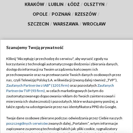
KRAKÓW
/
LUBLIN
/
ŁÓDŹ
/
OLSZTYN
/
OPOLE
/
POZNAŃ
/
RZESZÓW
/
SZCZECIN
/
WARSZAWA
/
WROCŁAW
Szanujemy Twoją prywatność
Dołącz do nas:
Kliknij "Akceptuję i przechodzę do serwisu", aby wyrazić zgody na
korzystanie z technologii automatycznego śledzenia i zbierania danych,
TVP
dostęp do informacji na Twoim urządzeniu końcowym i ich
Abonament TVP
przechowywanie oraz na przetwarzanie Twoich danych osobowych przez
Regulamin TVP
nas, czyli Telewizję Polską S.A. w likwidacji (zwaną dalej również „TVP”),
Emisja w TVP
Polityka prywatności
Zaufanych Partnerów z IAB* (1201 firm)
oraz pozostałych
Zaufanych
Partnerów TVP (93 firm)
, w celach marketingowych (w tym do
Centrum informacji TVP
Moje zgody
zautomatyzowanego dopasowania reklam do Twoich zainteresowań i
mierzenia ich skuteczności) i pozostałych, które wskazujemy poniżej, a
Naziemna Telewizja Cyfrowa
Pomoc
także zgody na udostępnianie przez nas identyfikatora PPID do Google.
Sklep TVP
Biuro reklamy
Twoje dane osobowe zbierane podczas odwiedzania przez Ciebie naszych
Rada Programowa
Kontakt
poszczególnych serwisów
zwanych dalej „Portalem”, w tym informacje
zapisywane za pomocą technologii takich jak: pliki cookie, sygnalizatory
System NOS