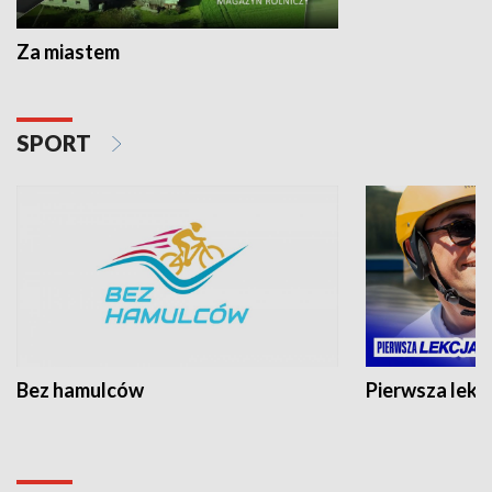
Za miastem
SPORT
Bez hamulców
Pierwsza lekc