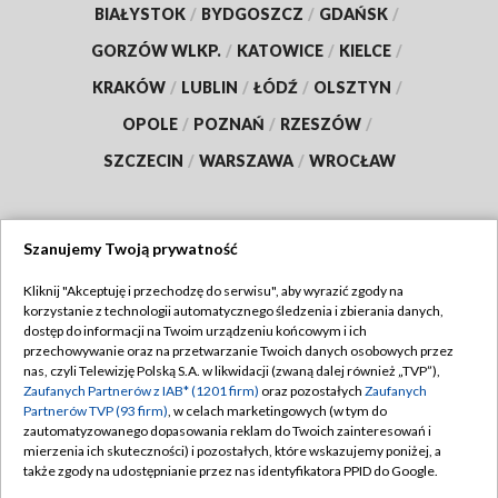
BIAŁYSTOK
/
BYDGOSZCZ
/
GDAŃSK
/
GORZÓW WLKP.
/
KATOWICE
/
KIELCE
/
KRAKÓW
/
LUBLIN
/
ŁÓDŹ
/
OLSZTYN
/
OPOLE
/
POZNAŃ
/
RZESZÓW
/
SZCZECIN
/
WARSZAWA
/
WROCŁAW
Szanujemy Twoją prywatność
Dołącz do nas:
Kliknij "Akceptuję i przechodzę do serwisu", aby wyrazić zgody na
korzystanie z technologii automatycznego śledzenia i zbierania danych,
TVP
dostęp do informacji na Twoim urządzeniu końcowym i ich
Abonament TVP
przechowywanie oraz na przetwarzanie Twoich danych osobowych przez
Regulamin TVP
nas, czyli Telewizję Polską S.A. w likwidacji (zwaną dalej również „TVP”),
Emisja w TVP
Polityka prywatności
Zaufanych Partnerów z IAB* (1201 firm)
oraz pozostałych
Zaufanych
Partnerów TVP (93 firm)
, w celach marketingowych (w tym do
Centrum informacji TVP
Moje zgody
zautomatyzowanego dopasowania reklam do Twoich zainteresowań i
mierzenia ich skuteczności) i pozostałych, które wskazujemy poniżej, a
Naziemna Telewizja Cyfrowa
Pomoc
także zgody na udostępnianie przez nas identyfikatora PPID do Google.
Sklep TVP