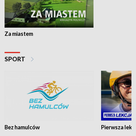
Za miastem
SPORT
Bez hamulców
Pierwsza lekc