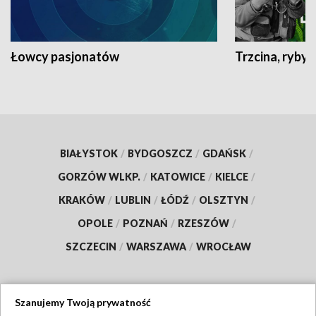
Łowcy pasjonatów
Trzcina, ryby 
BIAŁYSTOK
/
BYDGOSZCZ
/
GDAŃSK
/
GORZÓW WLKP.
/
KATOWICE
/
KIELCE
/
KRAKÓW
/
LUBLIN
/
ŁÓDŹ
/
OLSZTYN
/
OPOLE
/
POZNAŃ
/
RZESZÓW
/
SZCZECIN
/
WARSZAWA
/
WROCŁAW
Szanujemy Twoją prywatność
Dołącz do nas: