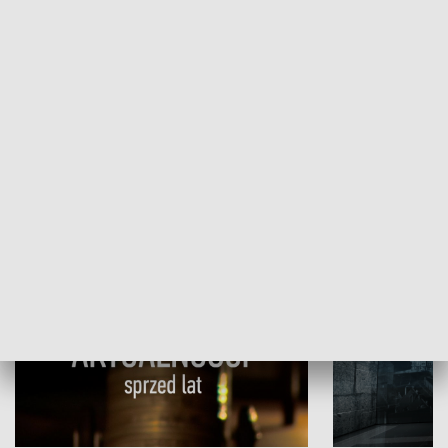
Papyn pyto
Rączka gotuje
HISTORIA