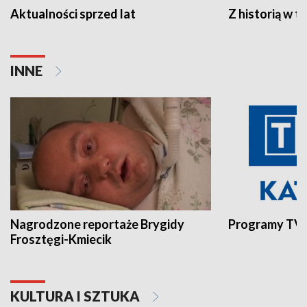
Aktualności sprzed lat
Z historią w tl
INNE
Nagrodzone reportaże Brygidy
Programy TVP
Frosztęgi-Kmiecik
KULTURA I SZTUKA