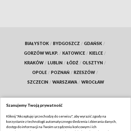
BIAŁYSTOK
/
BYDGOSZCZ
/
GDAŃSK
/
GORZÓW WLKP.
/
KATOWICE
/
KIELCE
/
KRAKÓW
/
LUBLIN
/
ŁÓDŹ
/
OLSZTYN
/
OPOLE
/
POZNAŃ
/
RZESZÓW
/
SZCZECIN
/
WARSZAWA
/
WROCŁAW
Szanujemy Twoją prywatność
Dołącz do nas:
Kliknij "Akceptuję i przechodzę do serwisu", aby wyrazić zgody na
korzystanie z technologii automatycznego śledzenia i zbierania danych,
TVP
dostęp do informacji na Twoim urządzeniu końcowym i ich