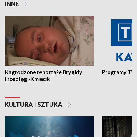
INNE
Nagrodzone reportaże Brygidy
Programy TVP
Frosztęgi-Kmiecik
KULTURA I SZTUKA