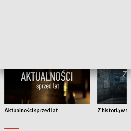
Papyn pyto
Rączka gotuje
HISTORIA
Aktualności sprzed lat
Z historią w tl