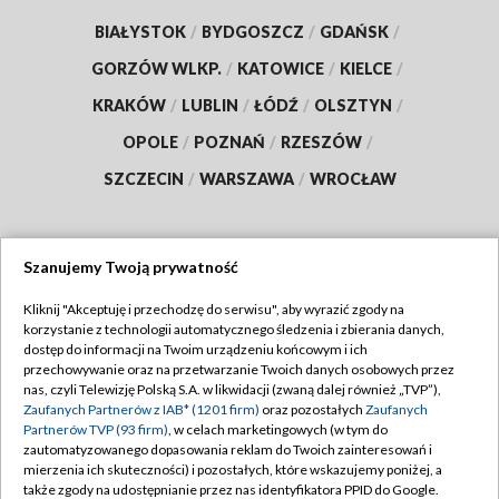
BIAŁYSTOK
/
BYDGOSZCZ
/
GDAŃSK
/
GORZÓW WLKP.
/
KATOWICE
/
KIELCE
/
KRAKÓW
/
LUBLIN
/
ŁÓDŹ
/
OLSZTYN
/
OPOLE
/
POZNAŃ
/
RZESZÓW
/
SZCZECIN
/
WARSZAWA
/
WROCŁAW
Szanujemy Twoją prywatność
Dołącz do nas:
Kliknij "Akceptuję i przechodzę do serwisu", aby wyrazić zgody na
korzystanie z technologii automatycznego śledzenia i zbierania danych,
TVP
dostęp do informacji na Twoim urządzeniu końcowym i ich
Abonament TVP
przechowywanie oraz na przetwarzanie Twoich danych osobowych przez
Regulamin TVP
nas, czyli Telewizję Polską S.A. w likwidacji (zwaną dalej również „TVP”),
Emisja w TVP
Polityka prywatności
Zaufanych Partnerów z IAB* (1201 firm)
oraz pozostałych
Zaufanych
Partnerów TVP (93 firm)
, w celach marketingowych (w tym do
Centrum informacji TVP
Moje zgody
zautomatyzowanego dopasowania reklam do Twoich zainteresowań i
mierzenia ich skuteczności) i pozostałych, które wskazujemy poniżej, a
Naziemna Telewizja Cyfrowa
Pomoc
także zgody na udostępnianie przez nas identyfikatora PPID do Google.