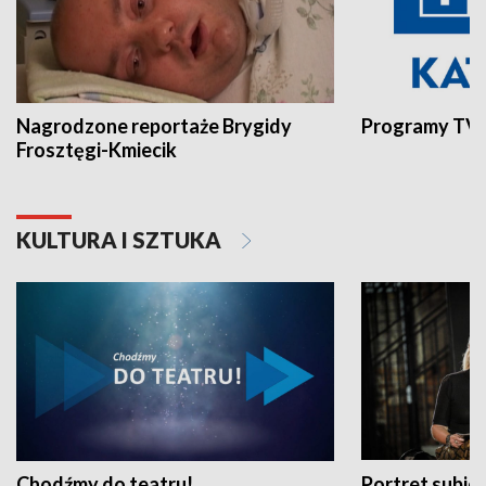
Nagrodzone reportaże Brygidy
Programy TVP
Frosztęgi-Kmiecik
KULTURA I SZTUKA
Chodźmy do teatru!
Portret subi