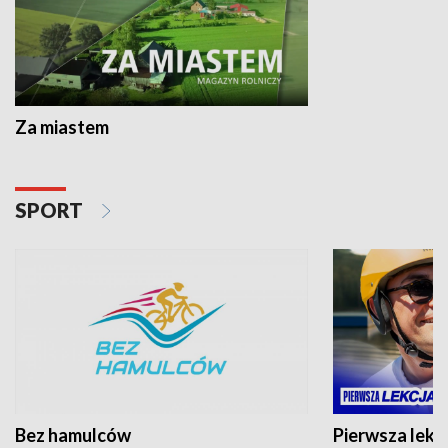
Za miastem
SPORT
Bez hamulców
Pierwsza lekc