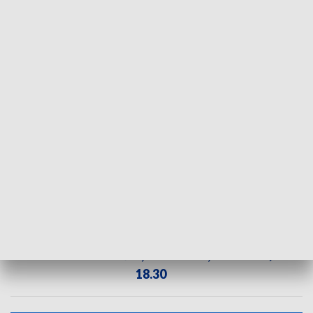
Fot. Instagram Paulina Paszek
Paulina Paszek urodziła się w Bielsku-Białej.
Pierwsze kajakarskie treningi odbywała w klubie
Górnik Czechowice-Dziedzice. W biało-czerwonych
barwach zdobyła mistrzostwo Europy.
ZOBACZ CAŁE WYDANIE
AKTUALNOŚCI, 15.08.2024, GODZ.
18.30