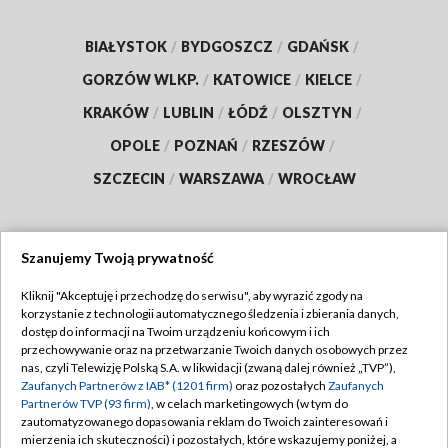
BIAŁYSTOK
/
BYDGOSZCZ
/
GDAŃSK
/
GORZÓW WLKP.
/
KATOWICE
/
KIELCE
/
KRAKÓW
/
LUBLIN
/
ŁÓDŹ
/
OLSZTYN
/
OPOLE
/
POZNAŃ
/
RZESZÓW
/
SZCZECIN
/
WARSZAWA
/
WROCŁAW
Szanujemy Twoją prywatność
Dołącz do nas:
Kliknij "Akceptuję i przechodzę do serwisu", aby wyrazić zgody na
korzystanie z technologii automatycznego śledzenia i zbierania danych,
TVP
dostęp do informacji na Twoim urządzeniu końcowym i ich
Abonament TVP
przechowywanie oraz na przetwarzanie Twoich danych osobowych przez
Regulamin TVP
nas, czyli Telewizję Polską S.A. w likwidacji (zwaną dalej również „TVP”),
Emisja w TVP
Polityka prywatności
Zaufanych Partnerów z IAB* (1201 firm)
oraz pozostałych
Zaufanych
Partnerów TVP (93 firm)
, w celach marketingowych (w tym do
Centrum informacji TVP
Moje zgody
zautomatyzowanego dopasowania reklam do Twoich zainteresowań i
mierzenia ich skuteczności) i pozostałych, które wskazujemy poniżej, a
Naziemna Telewizja Cyfrowa