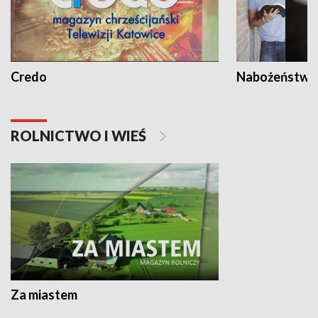
Credo
Nabożeństwa 
ROLNICTWO I WIEŚ
Za miastem