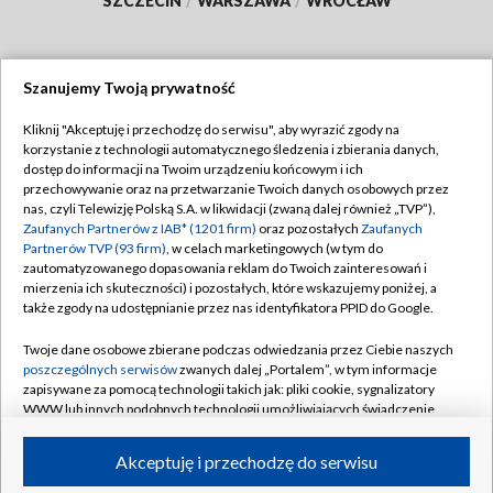
SZCZECIN
/
WARSZAWA
/
WROCŁAW
Szanujemy Twoją prywatność
Dołącz do nas:
Kliknij "Akceptuję i przechodzę do serwisu", aby wyrazić zgody na
korzystanie z technologii automatycznego śledzenia i zbierania danych,
TVP
dostęp do informacji na Twoim urządzeniu końcowym i ich
Abonament TVP
przechowywanie oraz na przetwarzanie Twoich danych osobowych przez
Regulamin TVP
nas, czyli Telewizję Polską S.A. w likwidacji (zwaną dalej również „TVP”),
Emisja w TVP
Polityka prywatności
Zaufanych Partnerów z IAB* (1201 firm)
oraz pozostałych
Zaufanych
Partnerów TVP (93 firm)
, w celach marketingowych (w tym do
Centrum informacji TVP
Moje zgody
zautomatyzowanego dopasowania reklam do Twoich zainteresowań i
mierzenia ich skuteczności) i pozostałych, które wskazujemy poniżej, a
Naziemna Telewizja Cyfrowa
Pomoc
także zgody na udostępnianie przez nas identyfikatora PPID do Google.
Sklep TVP
Biuro reklamy
Twoje dane osobowe zbierane podczas odwiedzania przez Ciebie naszych
Rada Programowa
Kontakt
poszczególnych serwisów
zwanych dalej „Portalem”, w tym informacje
zapisywane za pomocą technologii takich jak: pliki cookie, sygnalizatory
System NOS
WWW lub innych podobnych technologii umożliwiających świadczenie
dopasowanych i bezpiecznych usług, personalizację treści oraz reklam,
Informacje o nadawcy
Kanały
udostępnianie funkcji mediów społecznościowych oraz analizowanie
Akceptuję i przechodzę do serwisu
ruchu w Internecie.
Program dla prasy