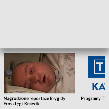
Aktualności sprzed lat
Z historią w tl
INNE
Nagrodzone reportaże Brygidy
Programy TVP
Frosztęgi-Kmiecik