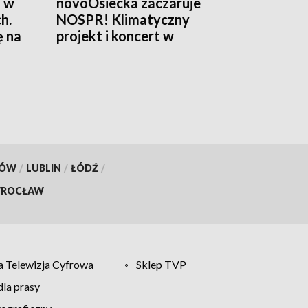
a w
novoOsiecka zaczaruje
h.
NOSPR! Klimatyczny
ę na
projekt i koncert w
Katowicach
KÓW
/
LUBLIN
/
ŁÓDŹ
/
ROCŁAW
 Telewizja Cyfrowa
Sklep TVP
la prasy