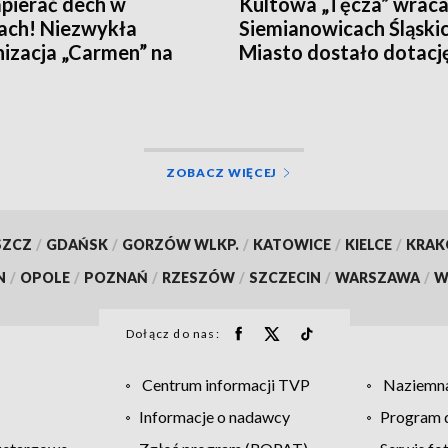
pierać dech w
Kultowa „Tęcza” wrac
iach! Niezwykła
Siemianowicach Śląskic
nizacja „Carmen” na
Miasto dostało dotacj
 Sułkowickich
rewitalizację kina
ZOBACZ WIĘCEJ
SZCZ
/
GDAŃSK
/
GORZÓW WLKP.
/
KATOWICE
/
KIELCE
/
KRA
N
/
OPOLE
/
POZNAŃ
/
RZESZÓW
/
SZCZECIN
/
WARSZAWA
/
W
Dołącz do nas:
Centrum informacji TVP
Naziemna
Informacje o nadawcy
Program d