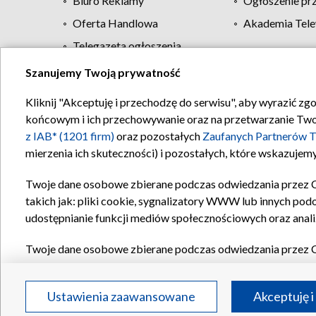
Biuro Reklamy
Ogłoszenie pr
Oferta Handlowa
Akademia Tele
Telegazeta ogłoszenia
Szanujemy Twoją prywatność
Regulamin TVP
Kliknij "Akceptuję i przechodzę do serwisu", aby wyrazić zg
końcowym i ich przechowywanie oraz na przetwarzanie Twoich
z IAB* (1201 firm)
oraz pozostałych
Zaufanych Partnerów T
mierzenia ich skuteczności) i pozostałych, które wskazujemy
Twoje dane osobowe zbierane podczas odwiedzania przez 
takich jak: pliki cookie, sygnalizatory WWW lub innych pod
udostępnianie funkcji mediów społecznościowych oraz anali
Twoje dane osobowe zbierane podczas odwiedzania przez 
plików cookie, informacje o Twoich wyszukiwaniach w serwi
Partnerów TVP
dla realizacji następujących celów i funkc
Ustawienia zaawansowane
Akceptuję i
reklam, tworzenia profilu spersonalizowanych reklam, tworz