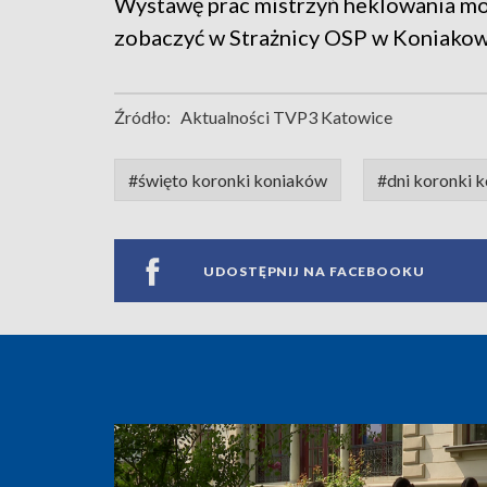
Wystawę prac mistrzyń heklowania m
zobaczyć w Strażnicy OSP w Koniakow
Źródło:
Aktualności TVP3 Katowice
#święto koronki koniaków
#dni koronki 
UDOSTĘPNIJ NA FACEBOOKU