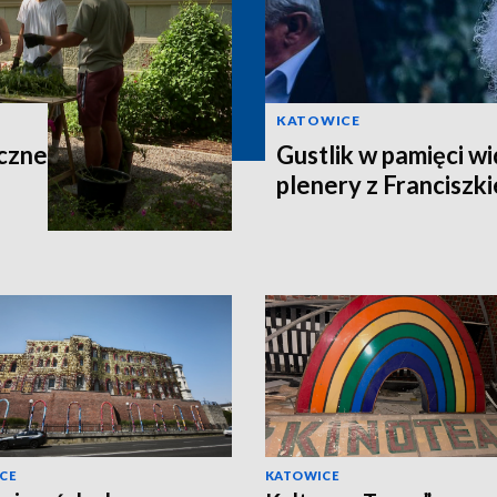
KATOWICE
yczne
Gustlik w pamięci w
plenery z Franciszk
CE
KATOWICE