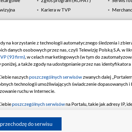
zetargowe
Zgłoś program (ROPAT)
Serwis fo
wizyjna
Kariera w TVP
Merchandi
Polityka prywatności
Moje zgody
Pomoc
Biuro re
ody na korzystanie z technologii automatycznego śledzenia i zbie
 danych osobowych przez nas, czyli Telewizję Polską S.A. w likw
VP (93 firm)
, w celach marketingowych (w tym do zautomatyzow
 poniżej, a także zgody na udostępnianie przez nas identyfikator
Ciebie naszych
poszczególnych serwisów
zwanych dalej „Portalem
obnych technologii umożliwiających świadczenie dopasowanych i be
zowanie ruchu w Internecie.
Ciebie
poszczególnych serwisów
na Portalu, takie jak adresy IP, 
sach Portalu czy historia odwiedzin będą przetwarzane przez TV
ji: przechowywania informacji na urządzeniu lub dostęp do nich,
©2026 Telewizja Polska S.A. w likwidacji
 przechodzę do serwisu
enia profilu spersonalizowanych treści, wyboru spersonalizowany