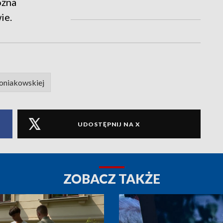
ożna
ie.
koniakowskiej
UDOSTĘPNIJ NA X
ZOBACZ TAKŻE