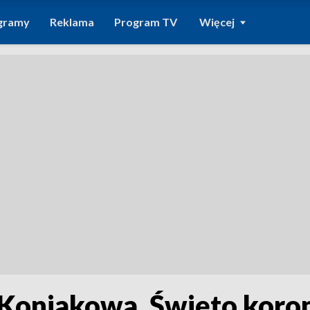
gramy
Reklama
Program TV
Więcej
Koniakowa. Święto koro