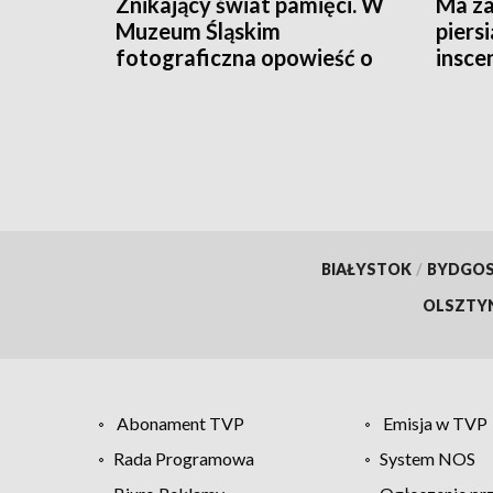
Znikający świat pamięci. W
Ma za
Muzeum Śląskim
piers
fotograficzna opowieść o
insce
demencji
Zamku
BIAŁYSTOK
/
BYDGO
OLSZTY
Abonament TVP
Emisja w TVP
Rada Programowa
System NOS