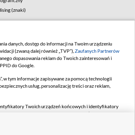
tograficzny
sing (znaki)
klamy
Kontakt
rania danych, dostęp do informacji na Twoim urządzeniu
idacji (zwaną dalej również „TVP”),
Zaufanych Partnerów
anego dopasowania reklam do Twoich zainteresowań i
a PPID do Google.
”, w tym informacje zapisywane za pomocą technologii
zpiecznych usług, personalizację treści oraz reklam,
identyfikatory Twoich urządzeń końcowych i identyfikatory
P,
Zaufanych Partnerów z IAB
oraz pozostałych
Zaufanych
 wyboru podstawowych reklam, wyboru spersonalizowanych
ch treści, pomiaru wydajności reklam, pomiaru wydajności