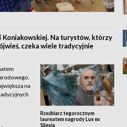
 Koniakowskiej. Na turystów, którzy
jwieś, czeka wiele tradycyjnie
natem
Narodowego.
ajwiększa na
radycyjnych
Rzeźbiarz tegorocznym
laureatem nagrody Lux ex
Silesia