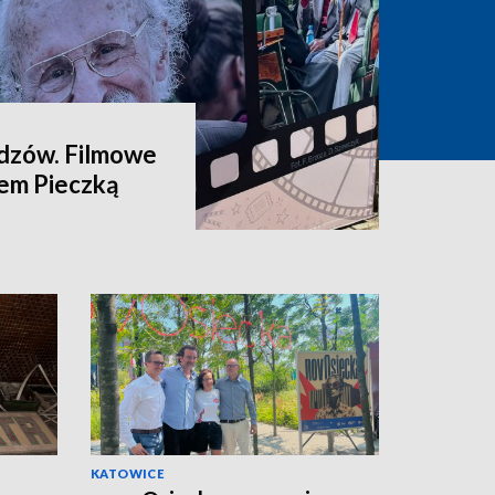
idzów. Filmowe
iem Pieczką
KATOWICE