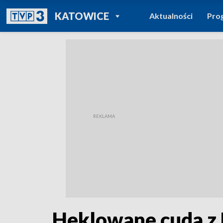
POWRÓT DO
KATOWICE
Aktualności
Pro
TVP REGIONY
Heklowane cuda z 