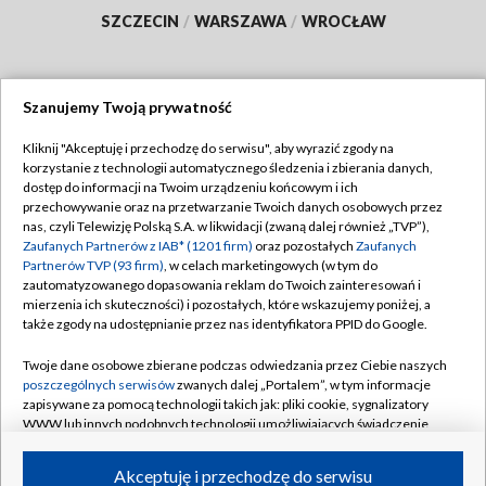
SZCZECIN
/
WARSZAWA
/
WROCŁAW
Szanujemy Twoją prywatność
Dołącz do nas:
Kliknij "Akceptuję i przechodzę do serwisu", aby wyrazić zgody na
korzystanie z technologii automatycznego śledzenia i zbierania danych,
TVP
dostęp do informacji na Twoim urządzeniu końcowym i ich
Abonament TVP
przechowywanie oraz na przetwarzanie Twoich danych osobowych przez
Regulamin TVP
nas, czyli Telewizję Polską S.A. w likwidacji (zwaną dalej również „TVP”),
Emisja w TVP
Polityka prywatności
Zaufanych Partnerów z IAB* (1201 firm)
oraz pozostałych
Zaufanych
Partnerów TVP (93 firm)
, w celach marketingowych (w tym do
Centrum informacji TVP
Moje zgody
zautomatyzowanego dopasowania reklam do Twoich zainteresowań i
mierzenia ich skuteczności) i pozostałych, które wskazujemy poniżej, a
Naziemna Telewizja Cyfrowa
Pomoc
także zgody na udostępnianie przez nas identyfikatora PPID do Google.
Sklep TVP
Biuro reklamy
Twoje dane osobowe zbierane podczas odwiedzania przez Ciebie naszych
Rada Programowa
Kontakt
poszczególnych serwisów
zwanych dalej „Portalem”, w tym informacje
zapisywane za pomocą technologii takich jak: pliki cookie, sygnalizatory
System NOS
WWW lub innych podobnych technologii umożliwiających świadczenie
dopasowanych i bezpiecznych usług, personalizację treści oraz reklam,
Informacje o nadawcy
Kanały
udostępnianie funkcji mediów społecznościowych oraz analizowanie
Akceptuję i przechodzę do serwisu
ruchu w Internecie.
Program dla prasy