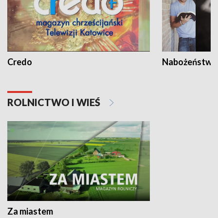
Credo
Nabożeństwa 
ROLNICTWO I WIEŚ
Za miastem