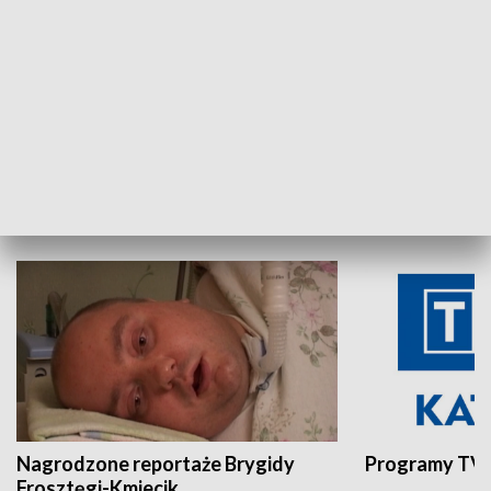
Aktualności sprzed lat
Z historią w tl
INNE
Nagrodzone reportaże Brygidy
Programy TVP
Frosztęgi-Kmiecik