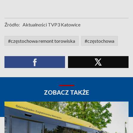
Źródło:
Aktualności TVP3 Katowice
#częstochowa remont torowiska
#częstochowa
ZOBACZ TAKŻE