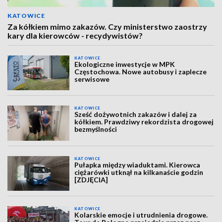
KATOWICE
Za kółkiem mimo zakazów. Czy ministerstwo zaostrzy
kary dla kierowców - recydywistów?
KATOWICE
Ekologiczne inwestycje w MPK
Częstochowa. Nowe autobusy i zaplecze
serwisowe
KATOWICE
Sześć dożywotnich zakazów i dalej za
kółkiem. Prawdziwy rekordzista drogowej
bezmyślności
KATOWICE
Pułapka między wiaduktami. Kierowca
ciężarówki utknął na kilkanaście godzin
[ZDJĘCIA]
KATOWICE
Kolarskie emocje i utrudnienia drogowe.