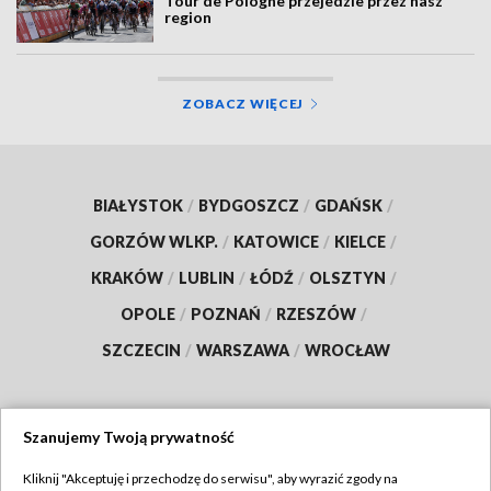
Tour de Pologne przejedzie przez nasz
region
ZOBACZ WIĘCEJ
BIAŁYSTOK
/
BYDGOSZCZ
/
GDAŃSK
/
GORZÓW WLKP.
/
KATOWICE
/
KIELCE
/
KRAKÓW
/
LUBLIN
/
ŁÓDŹ
/
OLSZTYN
/
OPOLE
/
POZNAŃ
/
RZESZÓW
/
SZCZECIN
/
WARSZAWA
/
WROCŁAW
Szanujemy Twoją prywatność
Dołącz do nas:
Kliknij "Akceptuję i przechodzę do serwisu", aby wyrazić zgody na