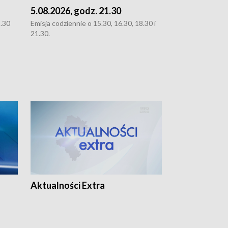
5.08.2026, godz. 21.30
5.08.2026, g
8.30
Emisja codziennie o 15.30, 16.30, 18.30 i
Emisja codziennie
21.30.
21.30.
Aktualności Extra