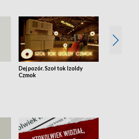
Dej pozór. Szoł tok Izoldy
Dzień z blisk
Czmok