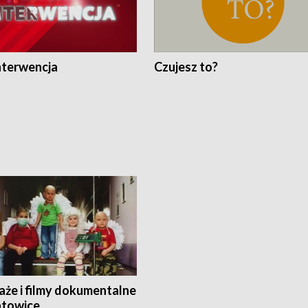
nterwencja
Czujesz to?
aże i filmy dokumentalne
towice