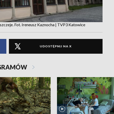
iszczeje. Fot. Ireneusz Kaznocha | TVP3 Katowice
UDOSTĘPNIJ NA X
OGRAMÓW