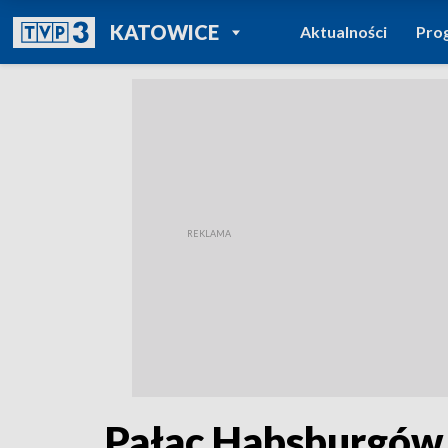
POWRÓT DO
KATOWICE
Aktualności
Pro
TVP REGIONY
Pałac Habsburgów od