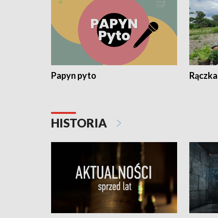
Papyn pyto
Rączka
HISTORIA