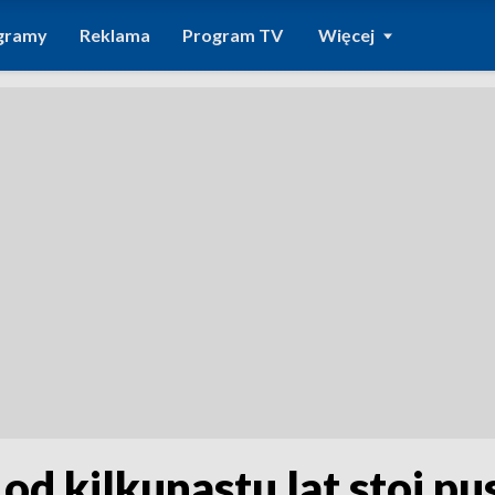
gramy
Reklama
Program TV
Więcej
 kilkunastu lat stoi pust