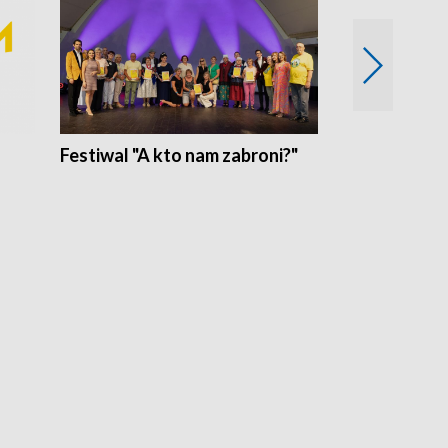
Festiwal "A kto nam zabroni?"
Mikrokosmo