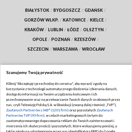
BIAŁYSTOK
/
BYDGOSZCZ
/
GDAŃSK
/
GORZÓW WLKP.
/
KATOWICE
/
KIELCE
/
KRAKÓW
/
LUBLIN
/
ŁÓDŹ
/
OLSZTYN
/
OPOLE
/
POZNAŃ
/
RZESZÓW
/
SZCZECIN
/
WARSZAWA
/
WROCŁAW
Szanujemy Twoją prywatność
Dołącz do nas:
Kliknij "Akceptuję i przechodzę do serwisu", aby wyrazić zgody na
korzystanie z technologii automatycznego śledzenia i zbierania danych,
TVP
dostęp do informacji na Twoim urządzeniu końcowym i ich
Abonament TVP
przechowywanie oraz na przetwarzanie Twoich danych osobowych przez
Regulamin TVP
nas, czyli Telewizję Polską S.A. w likwidacji (zwaną dalej również „TVP”),
Emisja w TVP
Polityka prywatności
Zaufanych Partnerów z IAB* (1201 firm)
oraz pozostałych
Zaufanych
Partnerów TVP (93 firm)
, w celach marketingowych (w tym do
Centrum informacji TVP
Moje zgody
zautomatyzowanego dopasowania reklam do Twoich zainteresowań i
mierzenia ich skuteczności) i pozostałych, które wskazujemy poniżej, a
Naziemna Telewizja Cyfrowa
Pomoc
także zgody na udostępnianie przez nas identyfikatora PPID do Google.