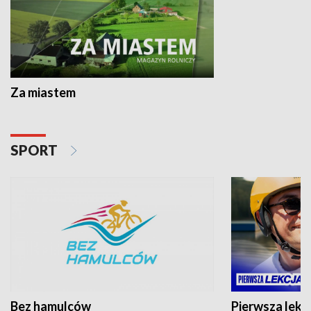
Za miastem
SPORT
Bez hamulców
Pierwsza lekc