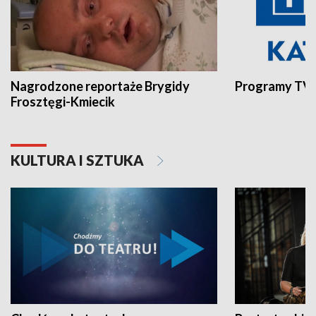
Nagrodzone reportaże Brygidy
Programy TVP
Frosztęgi-Kmiecik
KULTURA I SZTUKA