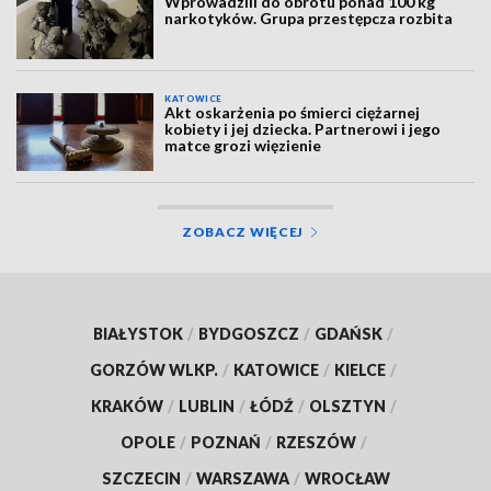
Wprowadzili do obrotu ponad 100 kg
narkotyków. Grupa przestępcza rozbita
KATOWICE
Akt oskarżenia po śmierci ciężarnej
kobiety i jej dziecka. Partnerowi i jego
matce grozi więzienie
ZOBACZ WIĘCEJ
BIAŁYSTOK
/
BYDGOSZCZ
/
GDAŃSK
/
GORZÓW WLKP.
/
KATOWICE
/
KIELCE
/
KRAKÓW
/
LUBLIN
/
ŁÓDŹ
/
OLSZTYN
/
OPOLE
/
POZNAŃ
/
RZESZÓW
/
SZCZECIN
/
WARSZAWA
/
WROCŁAW