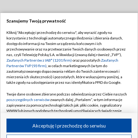
Szanujemy Twoją prywatność
Dołącz do nas:
Kliknij "Akceptuję i przechodzę do serwisu", aby wyrazić zgody na
korzystanie z technologii automatycznego śledzenia i zbierania danych,
TVP
dostęp do informacji na Twoim urządzeniu końcowym i ich
Abonament TVP
przechowywanie oraz na przetwarzanie Twoich danych osobowych przez
Regulamin TVP
nas, czyli Telewizję Polską S.A. w likwidacji (zwaną dalej również „TVP”),
Emisja w TVP
Polityka prywatności
Zaufanych Partnerów z IAB* (1201 firm)
oraz pozostałych
Zaufanych
Partnerów TVP (93 firm)
, w celach marketingowych (w tym do
Centrum informacji TVP
Moje zgody
zautomatyzowanego dopasowania reklam do Twoich zainteresowań i
mierzenia ich skuteczności) i pozostałych, które wskazujemy poniżej, a
Naziemna Telewizja Cyfrowa
Pomoc
także zgody na udostępnianie przez nas identyfikatora PPID do Google.
Sklep TVP
Biuro reklamy
Twoje dane osobowe zbierane podczas odwiedzania przez Ciebie naszych
Rada Programowa
Kontakt
poszczególnych serwisów
zwanych dalej „Portalem”, w tym informacje
zapisywane za pomocą technologii takich jak: pliki cookie, sygnalizatory
System NOS
WWW lub innych podobnych technologii umożliwiających świadczenie
dopasowanych i bezpiecznych usług, personalizację treści oraz reklam,
Informacje o nadawcy
Kanały
udostępnianie funkcji mediów społecznościowych oraz analizowanie
Akceptuję i przechodzę do serwisu
ruchu w Internecie.
Program dla prasy
©2026 Telewizja Polska S.A. w likwidacji