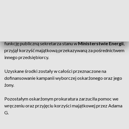
AKTUALNOŚCI, 22.08.2024, GODZ.
18.30
Adam G.
został oskarżony o to, że w 2019 roku, pełniąc
funkcję publiczną sekretarza stanu w
Ministerstwie Energii
,
przyjął korzyść majątkową przekazywaną za pośrednictwem
innego przedsiębiorcy.
Uzyskane środki zostały w całości przeznaczone na
dofinansowanie kampanii wyborczej oskarżonego oraz jego
żony.
Pozostałym oskarżonym prokuratura zarzuciła pomoc we
wręczeniu oraz przyjęciu korzyści majątkowej przez Adama
G.