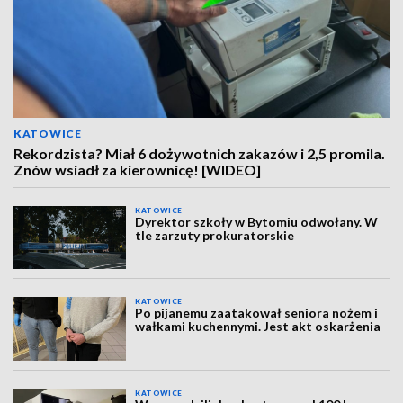
KATOWICE
Rekordzista? Miał 6 dożywotnich zakazów i 2,5 promila.
Znów wsiadł za kierownicę! [WIDEO]
KATOWICE
Dyrektor szkoły w Bytomiu odwołany. W
tle zarzuty prokuratorskie
KATOWICE
Po pijanemu zaatakował seniora nożem i
wałkami kuchennymi. Jest akt oskarżenia
KATOWICE