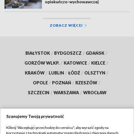
opiekuńczo-wychowawczej
ZOBACZ WIĘCEJ
BIAŁYSTOK
/
BYDGOSZCZ
/
GDAŃSK
/
GORZÓW WLKP.
/
KATOWICE
/
KIELCE
/
KRAKÓW
/
LUBLIN
/
ŁÓDŹ
/
OLSZTYN
/
OPOLE
/
POZNAŃ
/
RZESZÓW
/
SZCZECIN
/
WARSZAWA
/
WROCŁAW
Szanujemy Twoją prywatność
Dołącz do nas:
Kliknij "Akceptuję i przechodzę do serwisu", aby wyrazić zgody na
korzystanie z technologii automatycznego śledzenia i zbierania danych,