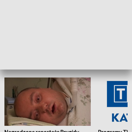
Aktualności sprzed lat
Z historią w tl
INNE