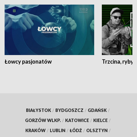
Łowcy pasjonatów
Trzcina, ryby 
BIAŁYSTOK
/
BYDGOSZCZ
/
GDAŃSK
/
GORZÓW WLKP.
/
KATOWICE
/
KIELCE
/
KRAKÓW
/
LUBLIN
/
ŁÓDŹ
/
OLSZTYN
/