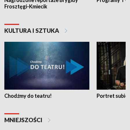
Nagrodzone reportaże Brygidy
Programy TVP
Frosztęgi-Kmiecik
KULTURA I SZTUKA
Chodźmy do teatru!
Portret subi
MNIEJSZOŚCI