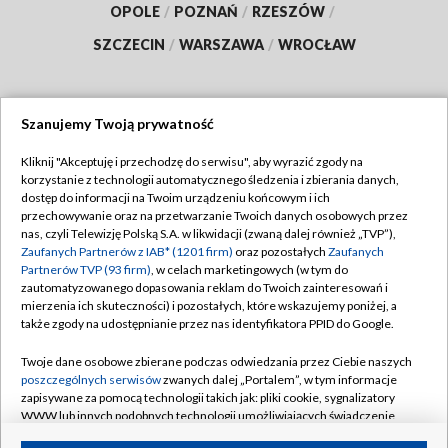
OPOLE
/
POZNAŃ
/
RZESZÓW
/
SZCZECIN
/
WARSZAWA
/
WROCŁAW
Szanujemy Twoją prywatność
Dołącz do nas:
Kliknij "Akceptuję i przechodzę do serwisu", aby wyrazić zgody na
korzystanie z technologii automatycznego śledzenia i zbierania danych,
TVP
dostęp do informacji na Twoim urządzeniu końcowym i ich
Abonament TVP
przechowywanie oraz na przetwarzanie Twoich danych osobowych przez
Regulamin TVP
nas, czyli Telewizję Polską S.A. w likwidacji (zwaną dalej również „TVP”),
Emisja w TVP
Polityka prywatności
Zaufanych Partnerów z IAB* (1201 firm)
oraz pozostałych
Zaufanych
Partnerów TVP (93 firm)
, w celach marketingowych (w tym do
Centrum informacji TVP
Moje zgody
zautomatyzowanego dopasowania reklam do Twoich zainteresowań i
mierzenia ich skuteczności) i pozostałych, które wskazujemy poniżej, a
Naziemna Telewizja Cyfrowa
Pomoc
także zgody na udostępnianie przez nas identyfikatora PPID do Google.
Sklep TVP
Biuro reklamy
Twoje dane osobowe zbierane podczas odwiedzania przez Ciebie naszych
Rada Programowa
Kontakt
poszczególnych serwisów
zwanych dalej „Portalem”, w tym informacje
zapisywane za pomocą technologii takich jak: pliki cookie, sygnalizatory
System NOS
WWW lub innych podobnych technologii umożliwiających świadczenie
dopasowanych i bezpiecznych usług, personalizację treści oraz reklam,
Informacje o nadawcy
Kanały