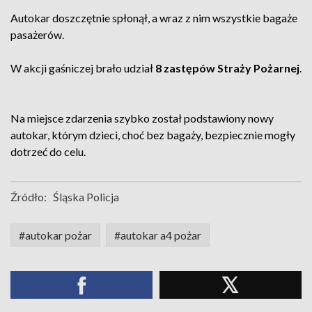
Autokar doszczętnie spłonął, a wraz z nim wszystkie bagaże
pasażerów.
W akcji gaśniczej brało udział
8 zastępów Straży Pożarnej
.
Na miejsce zdarzenia szybko został podstawiony nowy
autokar, którym dzieci, choć bez bagaży, bezpiecznie mogły
dotrzeć do celu.
Źródło:
Śląska Policja
#autokar pożar
#autokar a4 pożar