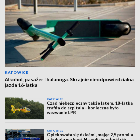
KATOWICE
Alkohol, pasażer i hulanoga. Skrajnie nieodpowiedzialna
jazda 16-latka
KATOWICE
Czad niebezpieczny także latem. 18-latka
trafiła do szpitala - konieczne było
wezwanie LPR
KATOWICE
Opiekowała się dziećmi, mając 2,5 promila
alkoholu we krwi. Na policję zgłosił się