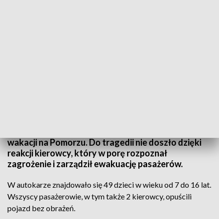
Autokar doszczętnie spłonął, a wraz z nim wszystkie bagaże pasażerów. Fot.
Policja Śląska | www.facebook.com/SlaskaKWP
Dziś w nocy przy autostradzie A4, na MOP Chechło,
strażacy gasili autokar, którym dzieci wracały z
wakacji na Pomorzu. Do tragedii nie doszło dzięki
reakcji kierowcy, który w porę rozpoznał
zagrożenie i zarządził ewakuację pasażerów.
W autokarze znajdowało się 49 dzieci w wieku od 7 do 16 lat.
Wszyscy pasażerowie, w tym także 2 kierowcy, opuścili
pojazd bez obrażeń.