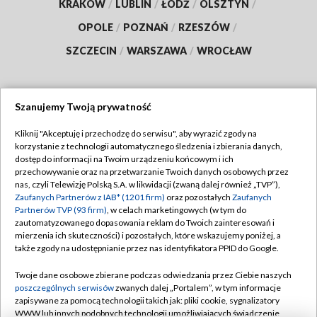
KRAKÓW
/
LUBLIN
/
ŁÓDŹ
/
OLSZTYN
/
OPOLE
/
POZNAŃ
/
RZESZÓW
/
SZCZECIN
/
WARSZAWA
/
WROCŁAW
Szanujemy Twoją prywatność
Dołącz do nas:
Kliknij "Akceptuję i przechodzę do serwisu", aby wyrazić zgody na
korzystanie z technologii automatycznego śledzenia i zbierania danych,
TVP
dostęp do informacji na Twoim urządzeniu końcowym i ich
Abonament TVP
przechowywanie oraz na przetwarzanie Twoich danych osobowych przez
Regulamin TVP
nas, czyli Telewizję Polską S.A. w likwidacji (zwaną dalej również „TVP”),
Emisja w TVP
Polityka prywatności
Zaufanych Partnerów z IAB* (1201 firm)
oraz pozostałych
Zaufanych
Partnerów TVP (93 firm)
, w celach marketingowych (w tym do
Centrum informacji TVP
Moje zgody
zautomatyzowanego dopasowania reklam do Twoich zainteresowań i
mierzenia ich skuteczności) i pozostałych, które wskazujemy poniżej, a
Naziemna Telewizja Cyfrowa
Pomoc
także zgody na udostępnianie przez nas identyfikatora PPID do Google.
Sklep TVP
Biuro reklamy
Twoje dane osobowe zbierane podczas odwiedzania przez Ciebie naszych
Rada Programowa
Kontakt
poszczególnych serwisów
zwanych dalej „Portalem”, w tym informacje
zapisywane za pomocą technologii takich jak: pliki cookie, sygnalizatory
System NOS
WWW lub innych podobnych technologii umożliwiających świadczenie