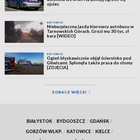
ojciec
KATOWICE
Niebezpieczna jazda kierowcy autobusu w
Tarnowskich Górach. Grozi mu 30 tys. zł
kary [WIDEO]
KATOWICE
Ogień błyskawicznie objął ściernisko pod
Gliwicami. Spłonęła także prasa do słomy
[ZDJĘCIA]
ZOBACZ WIĘCEJ
BIAŁYSTOK
/
BYDGOSZCZ
/
GDAŃSK
/
GORZÓW WLKP.
/
KATOWICE
/
KIELCE
/