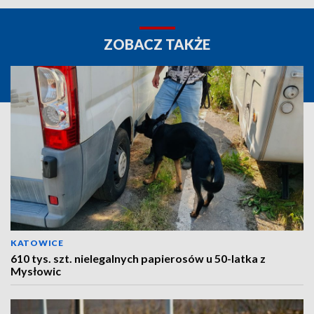
ZOBACZ TAKŻE
KATOWICE
610 tys. szt. nielegalnych papierosów u 50-latka z
Mysłowic