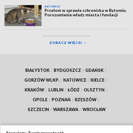
KATOWICE
Przełom w sprawie schroniska w Bytomiu.
Porozumienie władz miasta i fundacji
ZOBACZ WIĘCEJ
BIAŁYSTOK
/
BYDGOSZCZ
/
GDAŃSK
/
GORZÓW WLKP.
/
KATOWICE
/
KIELCE
/
KRAKÓW
/
LUBLIN
/
ŁÓDŹ
/
OLSZTYN
/
OPOLE
/
POZNAŃ
/
RZESZÓW
/
SZCZECIN
/
WARSZAWA
/
WROCŁAW
Szanujemy Twoją prywatność