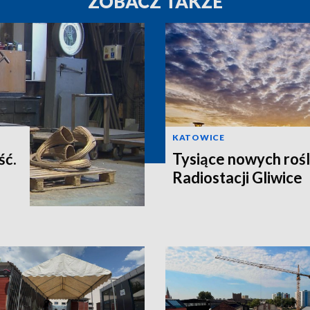
ZOBACZ TAKŻE
KATOWICE
ść.
Tysiące nowych rośl
Radiostacji Gliwice