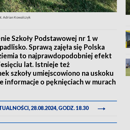
ot. Adrian Kowalczyk
enie Szkoły Podstawowej nr 1 w
padlisko. Sprawą zajęła się Polska
ziemia to najprawdopodobniej efekt
sięciu lat. Istnieje też
ek szkoły umiejscowiono na uskoku
że informacje o pęknięciach w murach
ALNOŚCI, 28.08.2024, GODZ. 18.30