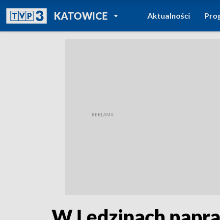
POWRÓT DO
KATOWICE
Aktualności
Pro
TVP REGIONY
W Lędzinach napraw