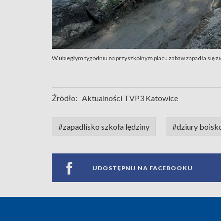
W ubiegłym tygodniu na przyszkolnym placu zabaw zapadła się zi
Źródło:
Aktualności TVP3 Katowice
#zapadlisko szkoła lędziny
#dziury boisko
UDOSTĘPNIJ NA FACEBOOKU