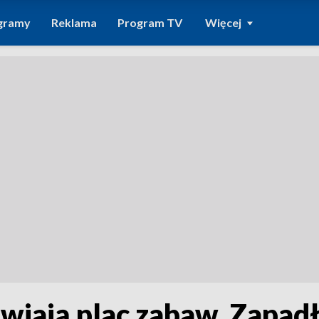
gramy
Reklama
Program TV
Więcej
iają plac zabaw. Zapadł