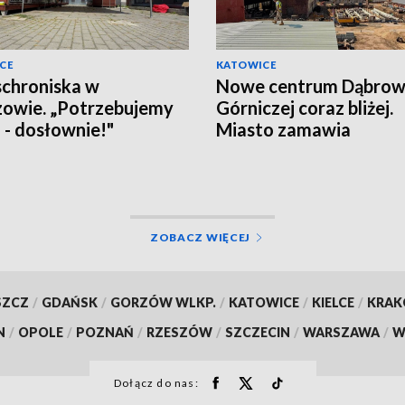
CE
KATOWICE
schroniska w
Nowe centrum Dąbro
owie. „Potrzebujemy
Górniczej coraz bliżej.
a - dosłownie!"
Miasto zamawia
wyposażenie
ZOBACZ WIĘCEJ
SZCZ
/
GDAŃSK
/
GORZÓW WLKP.
/
KATOWICE
/
KIELCE
/
KRA
N
/
OPOLE
/
POZNAŃ
/
RZESZÓW
/
SZCZECIN
/
WARSZAWA
/
W
Dołącz do nas: