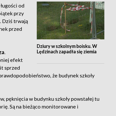
długości od
iątek przy
. Dziś trwają
onek przed
Dziury w szkolnym boisku. W
Lędzinach zapadła się ziemia
za
.
niej efekt
it sprzed
eje prawdopodobieństwo, że budynek szkoły
w, pęknięcia w budynku szkoły powstałej tu
torię. Są na bieżąco monitorowane i