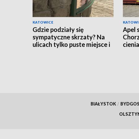
KATOWICE
KATOWI
Gdzie podziały się
Apel 
sympatyczne skrzaty? Na
Chorz
ulicach tylko puste miejsce i
cieni
pytający mieszkańcy
BIAŁYSTOK
/
BYDGO
OLSZTY