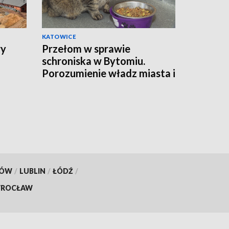
KATOWICE
wy
Przełom w sprawie
schroniska w Bytomiu.
Porozumienie władz miasta i
fundacji
KÓW
/
LUBLIN
/
ŁÓDŹ
/
ROCŁAW