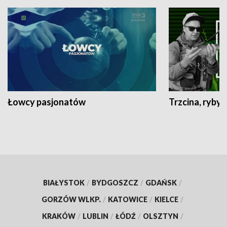
Łowcy pasjonatów
Trzcina, ryby 
BIAŁYSTOK
/
BYDGOSZCZ
/
GDAŃSK
/
GORZÓW WLKP.
/
KATOWICE
/
KIELCE
/
KRAKÓW
/
LUBLIN
/
ŁÓDŹ
/
OLSZTYN
/