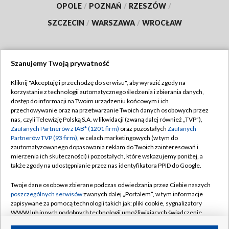
OPOLE
/
POZNAŃ
/
RZESZÓW
/
SZCZECIN
/
WARSZAWA
/
WROCŁAW
Szanujemy Twoją prywatność
Dołącz do nas:
Kliknij "Akceptuję i przechodzę do serwisu", aby wyrazić zgody na
korzystanie z technologii automatycznego śledzenia i zbierania danych,
TVP
dostęp do informacji na Twoim urządzeniu końcowym i ich
Abonament TVP
przechowywanie oraz na przetwarzanie Twoich danych osobowych przez
Regulamin TVP
nas, czyli Telewizję Polską S.A. w likwidacji (zwaną dalej również „TVP”),
Emisja w TVP
Polityka prywatności
Zaufanych Partnerów z IAB* (1201 firm)
oraz pozostałych
Zaufanych
Partnerów TVP (93 firm)
, w celach marketingowych (w tym do
Centrum informacji TVP
Moje zgody
zautomatyzowanego dopasowania reklam do Twoich zainteresowań i
mierzenia ich skuteczności) i pozostałych, które wskazujemy poniżej, a
Naziemna Telewizja Cyfrowa
Pomoc
także zgody na udostępnianie przez nas identyfikatora PPID do Google.
Sklep TVP
Biuro reklamy
Twoje dane osobowe zbierane podczas odwiedzania przez Ciebie naszych
Rada Programowa
Kontakt
poszczególnych serwisów
zwanych dalej „Portalem”, w tym informacje
zapisywane za pomocą technologii takich jak: pliki cookie, sygnalizatory
System NOS
WWW lub innych podobnych technologii umożliwiających świadczenie
dopasowanych i bezpiecznych usług, personalizację treści oraz reklam,
Informacje o nadawcy
Kanały