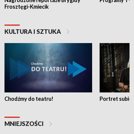
Nagrodzone reportaże Brygidy
Programy TVP
Frosztęgi-Kmiecik
KULTURA I SZTUKA
Chodźmy do teatru!
Portret subi
MNIEJSZOŚCI