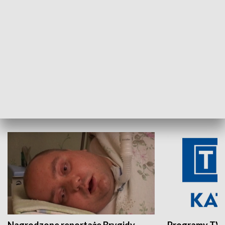
Aktualności sprzed lat
Z historią w tl
INNE