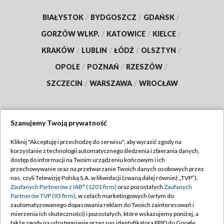
BIAŁYSTOK
/
BYDGOSZCZ
/
GDAŃSK
/
GORZÓW WLKP.
/
KATOWICE
/
KIELCE
/
KRAKÓW
/
LUBLIN
/
ŁÓDŹ
/
OLSZTYN
/
OPOLE
/
POZNAŃ
/
RZESZÓW
/
SZCZECIN
/
WARSZAWA
/
WROCŁAW
Szanujemy Twoją prywatność
Dołącz do nas:
Kliknij "Akceptuję i przechodzę do serwisu", aby wyrazić zgody na
korzystanie z technologii automatycznego śledzenia i zbierania danych,
TVP
dostęp do informacji na Twoim urządzeniu końcowym i ich
Abonament TVP
przechowywanie oraz na przetwarzanie Twoich danych osobowych przez
Regulamin TVP
nas, czyli Telewizję Polską S.A. w likwidacji (zwaną dalej również „TVP”),
Emisja w TVP
Polityka prywatności
Zaufanych Partnerów z IAB* (1201 firm)
oraz pozostałych
Zaufanych
Partnerów TVP (93 firm)
, w celach marketingowych (w tym do
Centrum informacji TVP
Moje zgody
zautomatyzowanego dopasowania reklam do Twoich zainteresowań i
mierzenia ich skuteczności) i pozostałych, które wskazujemy poniżej, a
Naziemna Telewizja Cyfrowa
Pomoc
także zgody na udostępnianie przez nas identyfikatora PPID do Google.