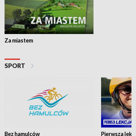
Za miastem
SPORT
Bez hamulców
Pierwsza lekc