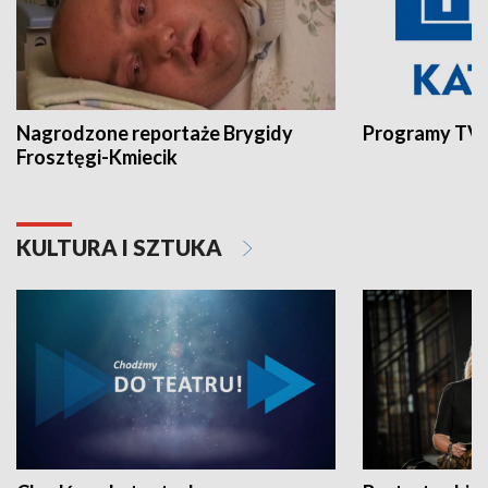
Nagrodzone reportaże Brygidy
Programy TVP
Frosztęgi-Kmiecik
KULTURA I SZTUKA