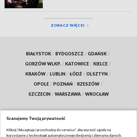
ZOBACZ WIĘCEJ
BIAŁYSTOK
/
BYDGOSZCZ
/
GDAŃSK
/
GORZÓW WLKP.
/
KATOWICE
/
KIELCE
/
KRAKÓW
/
LUBLIN
/
ŁÓDŹ
/
OLSZTYN
/
OPOLE
/
POZNAŃ
/
RZESZÓW
/
SZCZECIN
/
WARSZAWA
/
WROCŁAW
Szanujemy Twoją prywatność
Dołącz do nas:
Kliknij "Akceptuję i przechodzę do serwisu", aby wyrazić zgody na
korzystanie z technologii automatycznego śledzenia i zbierania danych,
TVP