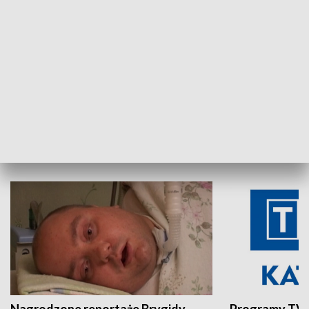
Aktualności sprzed lat
Z historią w tl
INNE