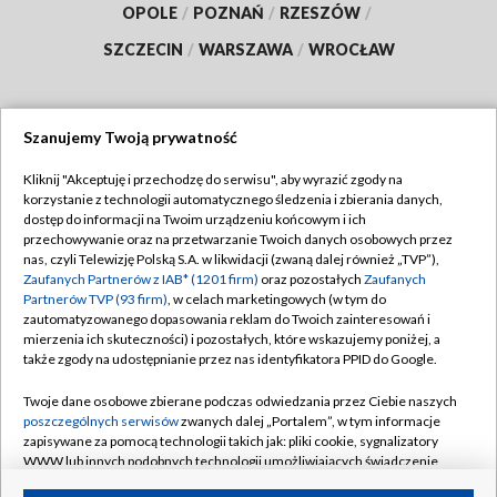
OPOLE
/
POZNAŃ
/
RZESZÓW
/
SZCZECIN
/
WARSZAWA
/
WROCŁAW
Szanujemy Twoją prywatność
Dołącz do nas:
Kliknij "Akceptuję i przechodzę do serwisu", aby wyrazić zgody na
korzystanie z technologii automatycznego śledzenia i zbierania danych,
TVP
dostęp do informacji na Twoim urządzeniu końcowym i ich
Abonament TVP
przechowywanie oraz na przetwarzanie Twoich danych osobowych przez
Regulamin TVP
nas, czyli Telewizję Polską S.A. w likwidacji (zwaną dalej również „TVP”),
Emisja w TVP
Polityka prywatności
Zaufanych Partnerów z IAB* (1201 firm)
oraz pozostałych
Zaufanych
Partnerów TVP (93 firm)
, w celach marketingowych (w tym do
Centrum informacji TVP
Moje zgody
zautomatyzowanego dopasowania reklam do Twoich zainteresowań i
mierzenia ich skuteczności) i pozostałych, które wskazujemy poniżej, a
Naziemna Telewizja Cyfrowa
Pomoc
także zgody na udostępnianie przez nas identyfikatora PPID do Google.
Sklep TVP
Biuro reklamy
Twoje dane osobowe zbierane podczas odwiedzania przez Ciebie naszych
Rada Programowa
Kontakt
poszczególnych serwisów
zwanych dalej „Portalem”, w tym informacje
zapisywane za pomocą technologii takich jak: pliki cookie, sygnalizatory
System NOS
WWW lub innych podobnych technologii umożliwiających świadczenie
dopasowanych i bezpiecznych usług, personalizację treści oraz reklam,
Informacje o nadawcy
Kanały