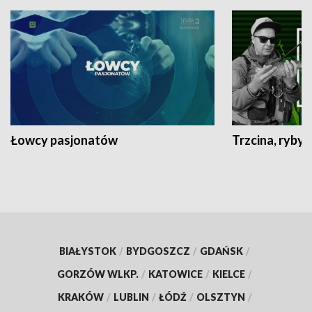
Łowcy pasjonatów
Trzcina, ryby 
BIAŁYSTOK
/
BYDGOSZCZ
/
GDAŃSK
/
GORZÓW WLKP.
/
KATOWICE
/
KIELCE
/
KRAKÓW
/
LUBLIN
/
ŁÓDŹ
/
OLSZTYN
/