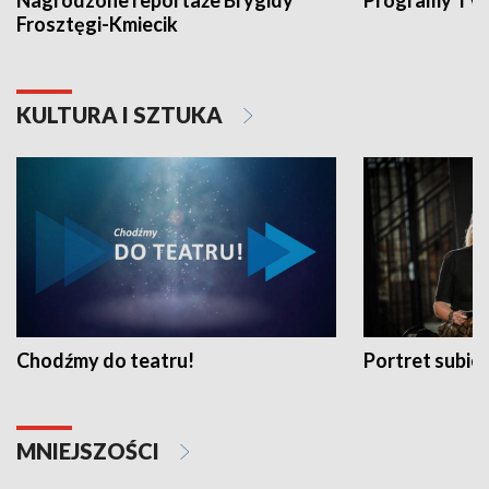
Nagrodzone reportaże Brygidy
Programy TVP
Frosztęgi-Kmiecik
KULTURA I SZTUKA
Chodźmy do teatru!
Portret subi
MNIEJSZOŚCI