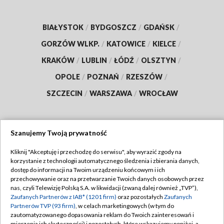
BIAŁYSTOK
/
BYDGOSZCZ
/
GDAŃSK
/
GORZÓW WLKP.
/
KATOWICE
/
KIELCE
/
KRAKÓW
/
LUBLIN
/
ŁÓDŹ
/
OLSZTYN
/
OPOLE
/
POZNAŃ
/
RZESZÓW
/
SZCZECIN
/
WARSZAWA
/
WROCŁAW
Szanujemy Twoją prywatność
Dołącz do nas:
Kliknij "Akceptuję i przechodzę do serwisu", aby wyrazić zgody na
korzystanie z technologii automatycznego śledzenia i zbierania danych,
TVP
dostęp do informacji na Twoim urządzeniu końcowym i ich
Abonament TVP
przechowywanie oraz na przetwarzanie Twoich danych osobowych przez
Regulamin TVP
nas, czyli Telewizję Polską S.A. w likwidacji (zwaną dalej również „TVP”),
Emisja w TVP
Polityka prywatności
Zaufanych Partnerów z IAB* (1201 firm)
oraz pozostałych
Zaufanych
Partnerów TVP (93 firm)
, w celach marketingowych (w tym do
Centrum informacji TVP
Moje zgody
zautomatyzowanego dopasowania reklam do Twoich zainteresowań i
mierzenia ich skuteczności) i pozostałych, które wskazujemy poniżej, a