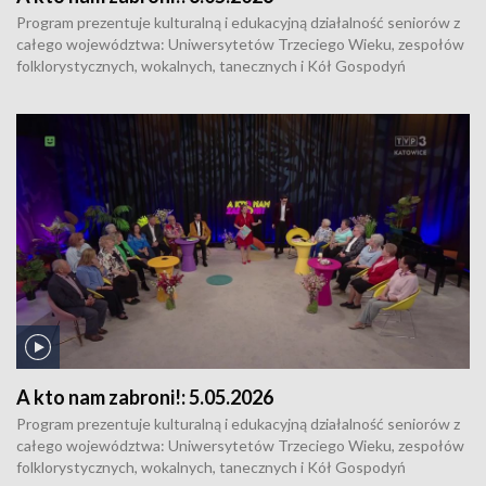
Program prezentuje kulturalną i edukacyjną działalność seniorów z
całego województwa: Uniwersytetów Trzeciego Wieku, zespołów
folklorystycznych, wokalnych, tanecznych i Kół Gospodyń
Wiejskich. Uczestnicy programu tworzą dwie grupy, które dzielą się
z widzami swoim dorobkiem i pasjami. Wspólnie z zaproszonymi
wokalistami śpiewają również znane i lubiane piosenki.
A kto nam zabroni!:
5.05.2026
Program prezentuje kulturalną i edukacyjną działalność seniorów z
całego województwa: Uniwersytetów Trzeciego Wieku, zespołów
folklorystycznych, wokalnych, tanecznych i Kół Gospodyń