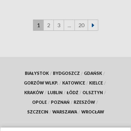
1
2
3
...
20
BIAŁYSTOK
/
BYDGOSZCZ
/
GDAŃSK
/
GORZÓW WLKP.
/
KATOWICE
/
KIELCE
/
KRAKÓW
/
LUBLIN
/
ŁÓDŹ
/
OLSZTYN
/
OPOLE
/
POZNAŃ
/
RZESZÓW
/
SZCZECIN
/
WARSZAWA
/
WROCŁAW