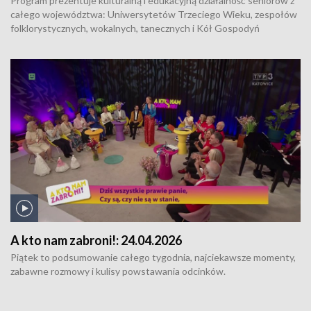
Program prezentuje kulturalną i edukacyjną działalność seniorów z
całego województwa: Uniwersytetów Trzeciego Wieku, zespołów
folklorystycznych, wokalnych, tanecznych i Kół Gospodyń
Wiejskich. Uczestnicy programu tworzą dwie grupy, które dzielą się
z widzami swoim dorobkiem i pasjami. Wspólnie z zaproszonymi
wokalistami śpiewają również znane i lubiane piosenki.
A kto nam zabroni!:
24.04.2026
Piątek to podsumowanie całego tygodnia, najciekawsze momenty,
zabawne rozmowy i kulisy powstawania odcinków.