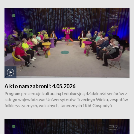
Wiejskich. Uczestnicy programu tworzą dwie grupy, które dzielą się
z widzami swoim dorobkiem i pasjami. Wspólnie z zaproszonymi
wokalistami śpiewają również znane i lubiane piosenki.
A kto nam zabroni!:
4.05.2026
Program prezentuje kulturalną i edukacyjną działalność seniorów z
całego województwa: Uniwersytetów Trzeciego Wieku, zespołów
folklorystycznych, wokalnych, tanecznych i Kół Gospodyń
Wiejskich. Uczestnicy programu tworzą dwie grupy, które dzielą się
z widzami swoim dorobkiem i pasjami. Wspólnie z zaproszonymi
wokalistami śpiewają również znane i lubiane piosenki.