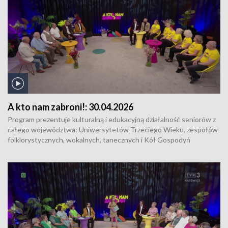
A kto nam zabroni!:
30.04.2026
Program prezentuje kulturalną i edukacyjną działalność seniorów z
całego województwa: Uniwersytetów Trzeciego Wieku, zespołów
folklorystycznych, wokalnych, tanecznych i Kół Gospodyń
Wiejskich. Uczestnicy programu tworzą dwie grupy, które dzielą się
z widzami swoim dorobkiem i pasjami. Wspólnie z zaproszonymi
wokalistami śpiewają również znane i lubiane piosenki.