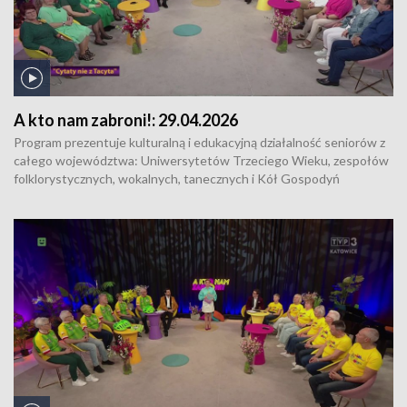
A kto nam zabroni!:
29.04.2026
Program prezentuje kulturalną i edukacyjną działalność seniorów z
całego województwa: Uniwersytetów Trzeciego Wieku, zespołów
folklorystycznych, wokalnych, tanecznych i Kół Gospodyń
Wiejskich. Uczestnicy programu tworzą dwie grupy, które dzielą się
z widzami swoim dorobkiem i pasjami. Wspólnie z zaproszonymi
wokalistami śpiewają również znane i lubiane piosenki.