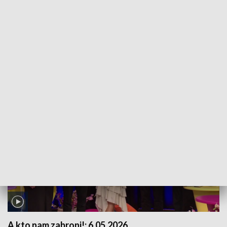
A kto nam zabroni!:
7.05.2026
Program prezentuje kulturalną i edukacyjną działalność seniorów z
całego województwa: Uniwersytetów Trzeciego Wieku, zespołów
folklorystycznych, wokalnych, tanecznych i Kół Gospodyń
Wiejskich. Uczestnicy programu tworzą dwie grupy, które dzielą się
z widzami swoim dorobkiem i pasjami. Wspólnie z zaproszonymi
wokalistami śpiewają również znane i lubiane piosenki.
A kto nam zabroni!:
6.05.2026