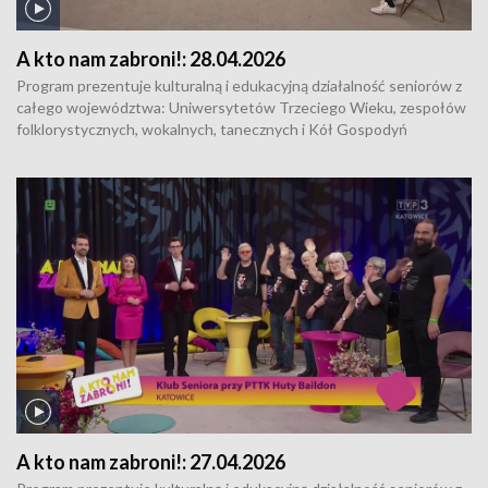
A kto nam zabroni!:
28.04.2026
Program prezentuje kulturalną i edukacyjną działalność seniorów z
całego województwa: Uniwersytetów Trzeciego Wieku, zespołów
folklorystycznych, wokalnych, tanecznych i Kół Gospodyń
Wiejskich. Uczestnicy programu tworzą dwie grupy, które dzielą się
z widzami swoim dorobkiem i pasjami. Wspólnie z zaproszonymi
wokalistami śpiewają również znane i lubiane piosenki.
A kto nam zabroni!:
27.04.2026