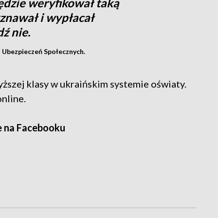
dzie weryfikował taką
yznawał i wypłacał
ź nie.
u Ubezpieczeń Społecznych.
yższej klasy w ukraińskim systemie oświaty.
nline.
e na Facebooku