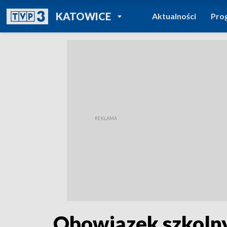
POWRÓT DO
KATOWICE
Aktualności
Pro
TVP REGIONY
Obowiązek szkolny d