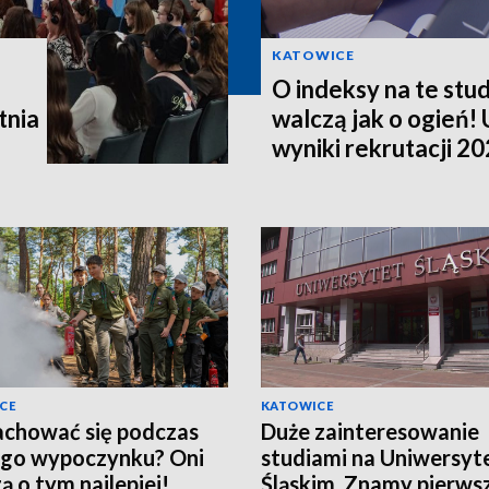
KATOWICE
O indeksy na te stud
tnia
walczą jak o ogień! 
wyniki rekrutacji 2
CE
KATOWICE
achować się podczas
Duże zainteresowanie
ego wypoczynku? Oni
studiami na Uniwersyt
ą o tym najlepiej!
Śląskim. Znamy pierws