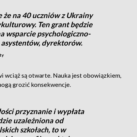
e że na 40 uczniów z Ukrainy
kulturowy. Ten grant będzie
a wsparcie psychologiczno-
a asystentów, dyrektorów.
ty
i wciąż są otwarte. Nauka jest obowiązkiem,
mogą grozić konsekwencje.
złości przyznanie i wypłata
dzie uzależniona od
skich szkołach, to w