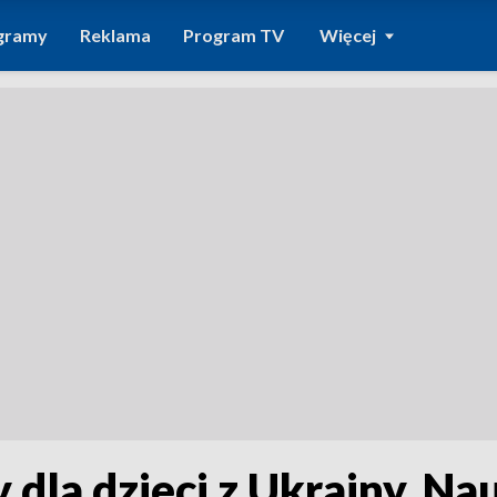
gramy
Reklama
Program TV
Więcej
la dzieci z Ukrainy. Nauk