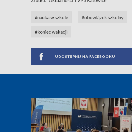
Źródło:
Aktualności TVP3 Katowice
#nauka w szkole
#obowiązek szkolny
#koniec wakacji
UDOSTĘPNIJ NA FACEBOOKU