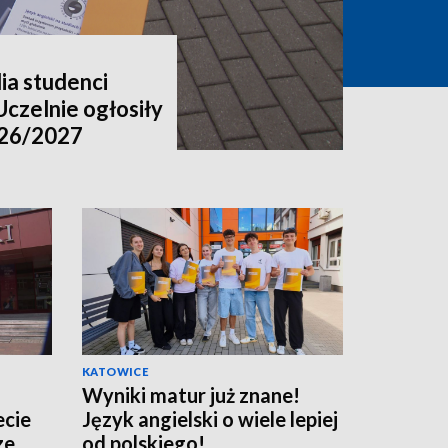
ia studenci
Uczelnie ogłosiły
026/2027
KATOWICE
Wyniki matur już znane!
ecie
Język angielski o wiele lepiej
ze
od polskiego!