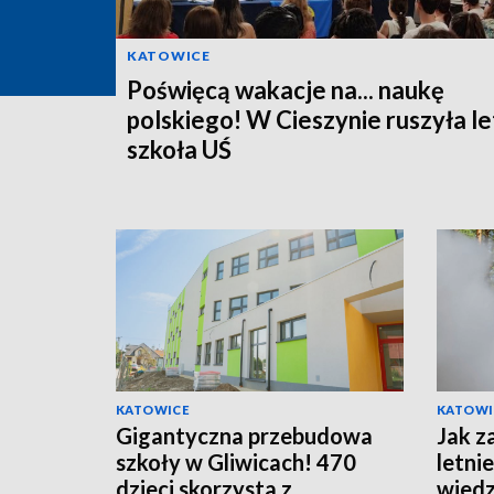
KATOWICE
Poświęcą wakacje na... naukę
polskiego! W Cieszynie ruszyła le
szkoła UŚ
KATOWICE
KATOWI
Gigantyczna przebudowa
Jak z
szkoły w Gliwicach! 470
letni
dzieci skorzysta z
wiedz