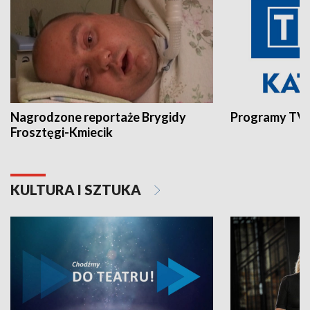
Nagrodzone reportaże Brygidy
Programy TVP
Frosztęgi-Kmiecik
KULTURA I SZTUKA