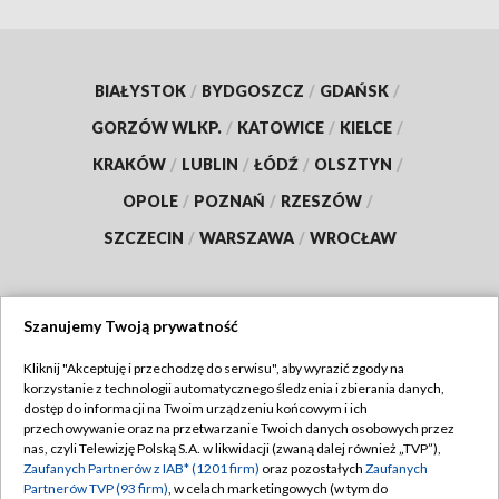
BIAŁYSTOK
/
BYDGOSZCZ
/
GDAŃSK
/
GORZÓW WLKP.
/
KATOWICE
/
KIELCE
/
KRAKÓW
/
LUBLIN
/
ŁÓDŹ
/
OLSZTYN
/
OPOLE
/
POZNAŃ
/
RZESZÓW
/
SZCZECIN
/
WARSZAWA
/
WROCŁAW
Szanujemy Twoją prywatność
Dołącz do nas:
Kliknij "Akceptuję i przechodzę do serwisu", aby wyrazić zgody na
korzystanie z technologii automatycznego śledzenia i zbierania danych,
TVP
dostęp do informacji na Twoim urządzeniu końcowym i ich
Abonament TVP
przechowywanie oraz na przetwarzanie Twoich danych osobowych przez
Regulamin TVP
nas, czyli Telewizję Polską S.A. w likwidacji (zwaną dalej również „TVP”),
Emisja w TVP
Polityka prywatności
Zaufanych Partnerów z IAB* (1201 firm)
oraz pozostałych
Zaufanych
Partnerów TVP (93 firm)
, w celach marketingowych (w tym do