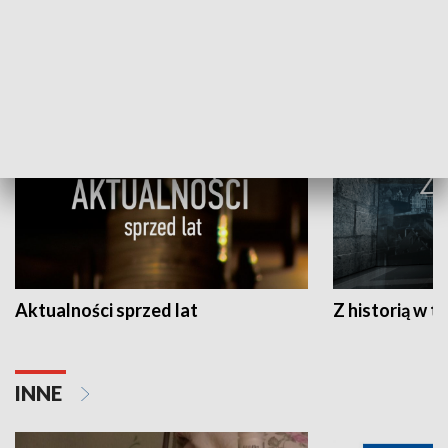
Papyn pyto
Rączka gotuje
HISTORIA
Aktualności sprzed lat
Z historią w tl
INNE