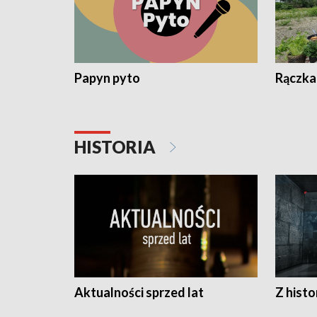
Papyn pyto
Rączka
HISTORIA
Aktualności sprzed lat
Z histo