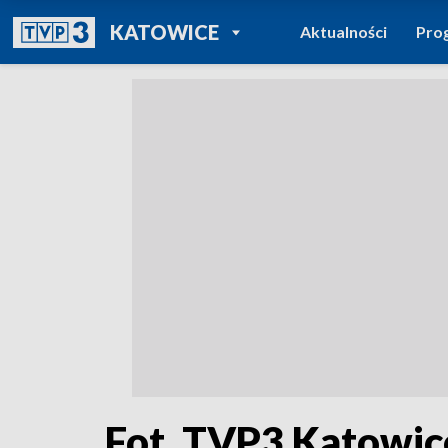
POWRÓT DO
KATOWICE
Aktualności
Pro
TVP REGIONY
Fot. TVP3 Katowic