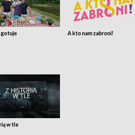
 gotuje
A kto nam zabroni!
rią w tle