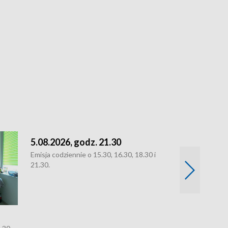
5.08.2026, godz. 21.30
Emisja codziennie o 15.30, 16.30, 18.30 i
21.30.
5.08.2026, g