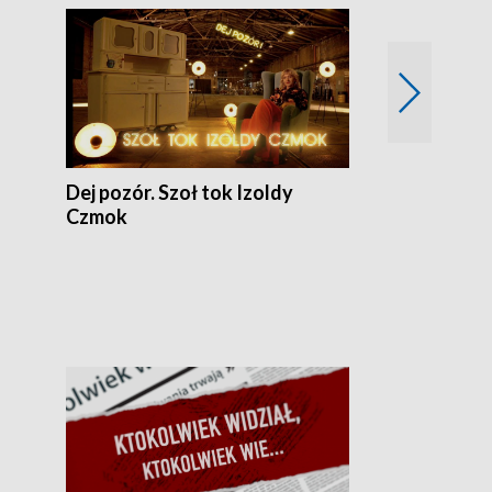
Dej pozór. Szoł tok Izoldy
Dzień z blisk
Czmok