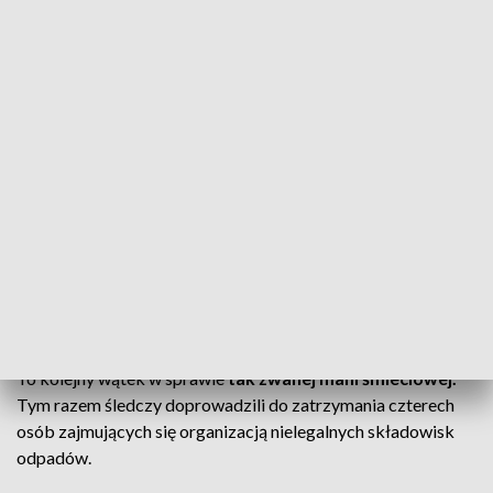
Fot. arch. TVP3 Katowice
Dzięki współpracy prokuratury i policji udało się
zatrzymać kolejne 4 osoby, które mają mieć związek
z działalnością zorganizowanej grupy przestępczej
zajmującej się organizacją nielegalnych składowisk
odpadów niebezpiecznych.
To kolejny wątek w sprawie
tak zwanej mafii śmieciowej.
Tym razem śledczy doprowadzili do zatrzymania czterech
osób zajmujących się organizacją nielegalnych składowisk
odpadów.