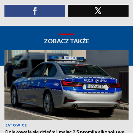
ZOBACZ TAKŻE
KATOWICE
Opiekowała się dziećmi, mając 2,5 promila alkoholu we