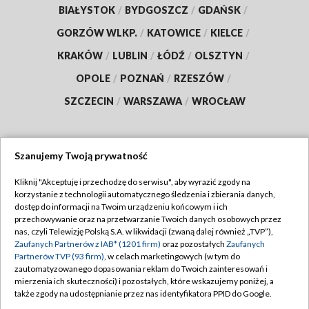
BIAŁYSTOK
/
BYDGOSZCZ
/
GDAŃSK
/
GORZÓW WLKP.
/
KATOWICE
/
KIELCE
/
KRAKÓW
/
LUBLIN
/
ŁÓDŹ
/
OLSZTYN
/
OPOLE
/
POZNAŃ
/
RZESZÓW
/
SZCZECIN
/
WARSZAWA
/
WROCŁAW
Szanujemy Twoją prywatność
Dołącz do nas:
Kliknij "Akceptuję i przechodzę do serwisu", aby wyrazić zgody na
korzystanie z technologii automatycznego śledzenia i zbierania danych,
TVP
dostęp do informacji na Twoim urządzeniu końcowym i ich
Abonament TVP
przechowywanie oraz na przetwarzanie Twoich danych osobowych przez
Regulamin TVP
nas, czyli Telewizję Polską S.A. w likwidacji (zwaną dalej również „TVP”),
Emisja w TVP
Polityka prywatności
Zaufanych Partnerów z IAB* (1201 firm)
oraz pozostałych
Zaufanych
Partnerów TVP (93 firm)
, w celach marketingowych (w tym do
Centrum informacji TVP
Moje zgody
zautomatyzowanego dopasowania reklam do Twoich zainteresowań i
mierzenia ich skuteczności) i pozostałych, które wskazujemy poniżej, a
Naziemna Telewizja Cyfrowa
Pomoc
także zgody na udostępnianie przez nas identyfikatora PPID do Google.
Sklep TVP