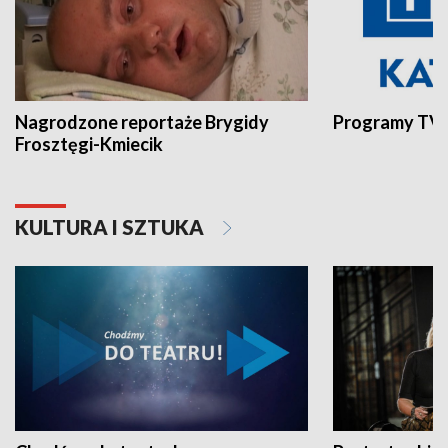
Nagrodzone reportaże Brygidy
Programy TVP
Frosztęgi-Kmiecik
KULTURA I SZTUKA