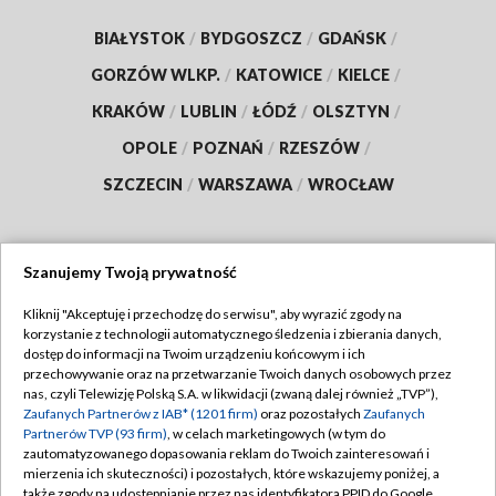
BIAŁYSTOK
/
BYDGOSZCZ
/
GDAŃSK
/
GORZÓW WLKP.
/
KATOWICE
/
KIELCE
/
KRAKÓW
/
LUBLIN
/
ŁÓDŹ
/
OLSZTYN
/
OPOLE
/
POZNAŃ
/
RZESZÓW
/
SZCZECIN
/
WARSZAWA
/
WROCŁAW
Szanujemy Twoją prywatność
Dołącz do nas:
Kliknij "Akceptuję i przechodzę do serwisu", aby wyrazić zgody na
korzystanie z technologii automatycznego śledzenia i zbierania danych,
TVP
dostęp do informacji na Twoim urządzeniu końcowym i ich
Abonament TVP
przechowywanie oraz na przetwarzanie Twoich danych osobowych przez
Regulamin TVP
nas, czyli Telewizję Polską S.A. w likwidacji (zwaną dalej również „TVP”),
Emisja w TVP
Polityka prywatności
Zaufanych Partnerów z IAB* (1201 firm)
oraz pozostałych
Zaufanych
Partnerów TVP (93 firm)
, w celach marketingowych (w tym do
Centrum informacji TVP
Moje zgody
zautomatyzowanego dopasowania reklam do Twoich zainteresowań i
mierzenia ich skuteczności) i pozostałych, które wskazujemy poniżej, a
Naziemna Telewizja Cyfrowa
Pomoc
także zgody na udostępnianie przez nas identyfikatora PPID do Google.