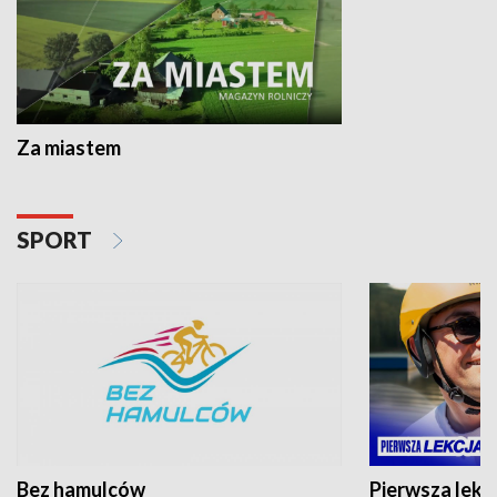
Za miastem
SPORT
Bez hamulców
Pierwsza lekc