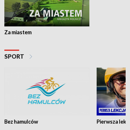
Za miastem
SPORT
Bez hamulców
Pierwsza lekc