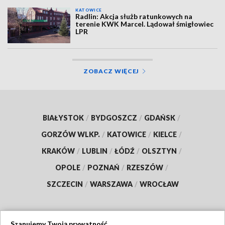
KATOWICE
Radlin: Akcja służb ratunkowych na
terenie KWK Marcel. Lądował śmigłowiec
LPR
ZOBACZ WIĘCEJ
BIAŁYSTOK
/
BYDGOSZCZ
/
GDAŃSK
/
GORZÓW WLKP.
/
KATOWICE
/
KIELCE
/
KRAKÓW
/
LUBLIN
/
ŁÓDŹ
/
OLSZTYN
/
OPOLE
/
POZNAŃ
/
RZESZÓW
/
SZCZECIN
/
WARSZAWA
/
WROCŁAW
Szanujemy Twoją prywatność