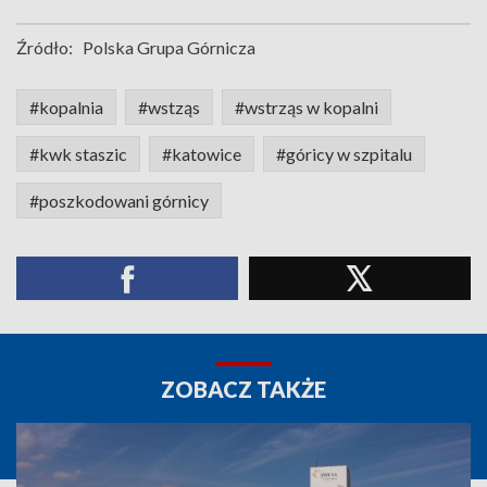
Źródło:
Polska Grupa Górnicza
#kopalnia
#wstząs
#wstrząs w kopalni
#kwk staszic
#katowice
#góricy w szpitalu
#poszkodowani górnicy
ZOBACZ TAKŻE