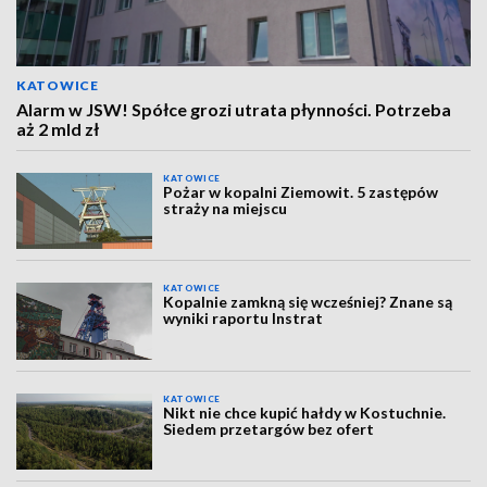
KATOWICE
Alarm w JSW! Spółce grozi utrata płynności. Potrzeba
aż 2 mld zł
KATOWICE
Pożar w kopalni Ziemowit. 5 zastępów
straży na miejscu
KATOWICE
Kopalnie zamkną się wcześniej? Znane są
wyniki raportu Instrat
KATOWICE
Nikt nie chce kupić hałdy w Kostuchnie.
Siedem przetargów bez ofert