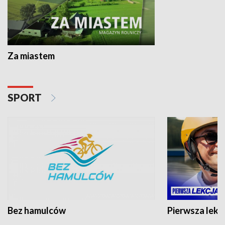
Za miastem
SPORT
Bez hamulców
Pierwsza lekc