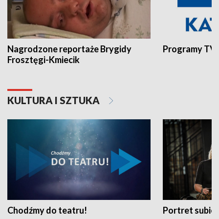
Nagrodzone reportaże Brygidy
Programy TVP
Frosztęgi-Kmiecik
KULTURA I SZTUKA
Chodźmy do teatru!
Portret subi