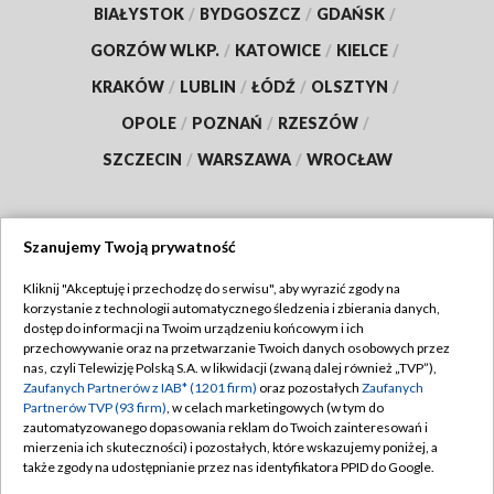
BIAŁYSTOK
/
BYDGOSZCZ
/
GDAŃSK
/
GORZÓW WLKP.
/
KATOWICE
/
KIELCE
/
KRAKÓW
/
LUBLIN
/
ŁÓDŹ
/
OLSZTYN
/
OPOLE
/
POZNAŃ
/
RZESZÓW
/
SZCZECIN
/
WARSZAWA
/
WROCŁAW
Szanujemy Twoją prywatność
Dołącz do nas:
Kliknij "Akceptuję i przechodzę do serwisu", aby wyrazić zgody na
korzystanie z technologii automatycznego śledzenia i zbierania danych,
TVP
dostęp do informacji na Twoim urządzeniu końcowym i ich
Abonament TVP
przechowywanie oraz na przetwarzanie Twoich danych osobowych przez
Regulamin TVP
nas, czyli Telewizję Polską S.A. w likwidacji (zwaną dalej również „TVP”),
Emisja w TVP
Polityka prywatności
Zaufanych Partnerów z IAB* (1201 firm)
oraz pozostałych
Zaufanych
Partnerów TVP (93 firm)
, w celach marketingowych (w tym do
Centrum informacji TVP
Moje zgody
zautomatyzowanego dopasowania reklam do Twoich zainteresowań i
mierzenia ich skuteczności) i pozostałych, które wskazujemy poniżej, a
Naziemna Telewizja Cyfrowa
Pomoc
także zgody na udostępnianie przez nas identyfikatora PPID do Google.
Sklep TVP