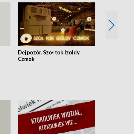
Dej pozór. Szoł tok Izoldy
Dzień z blisk
Czmok