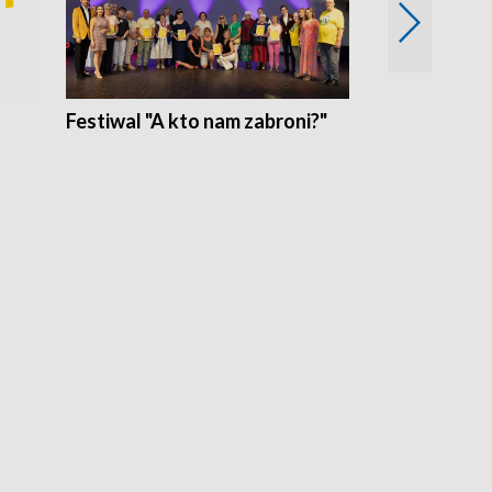
Festiwal "A kto nam zabroni?"
Mikrokosmo