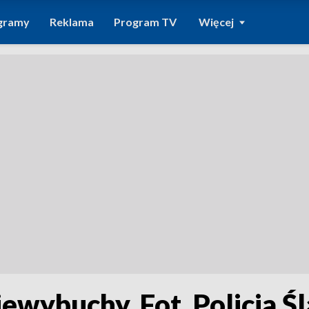
gramy
Reklama
Program TV
Więcej
ewybuchy. Fot. Policja Ś