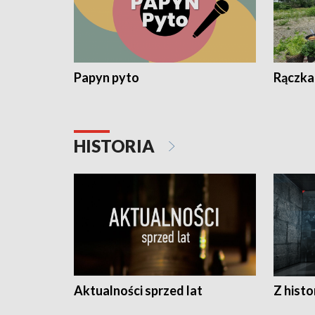
Papyn pyto
Rączka
HISTORIA
Aktualności sprzed lat
Z histo