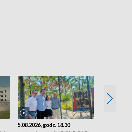
5.08.2026, godz. 18.30
4.08.2026, g