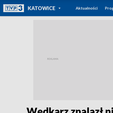
POWRÓT DO
KATOWICE
Aktualności
Pro
TVP REGIONY
Wędkarz znalazł ni