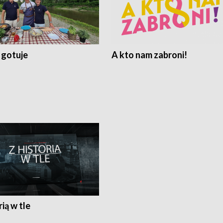
 gotuje
A kto nam zabroni!
rią w tle