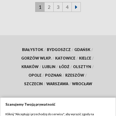
1
2
3
4
BIAŁYSTOK
/
BYDGOSZCZ
/
GDAŃSK
/
GORZÓW WLKP.
/
KATOWICE
/
KIELCE
/
KRAKÓW
/
LUBLIN
/
ŁÓDŹ
/
OLSZTYN
/
OPOLE
/
POZNAŃ
/
RZESZÓW
/
SZCZECIN
/
WARSZAWA
/
WROCŁAW
Szanujemy Twoją prywatność
Dołącz do nas:
Kliknij "Akceptuję i przechodzę do serwisu", aby wyrazić zgody na