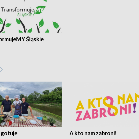
ormujeMY Śląskie
 gotuje
A kto nam zabroni!