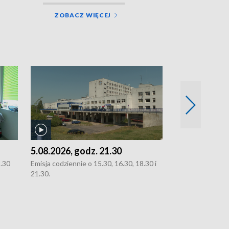
ZOBACZ WIĘCEJ
5.08.2026, godz. 21.30
5.08.2026, g
8.30
Emisja codziennie o 15.30, 16.30, 18.30 i
Emisja codziennie
21.30.
21.30.