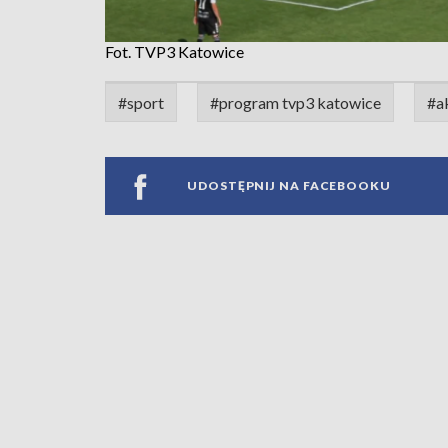
Fot. TVP3 Katowice
#sport
#program tvp3 katowice
#a
UDOSTĘPNIJ NA FACEBOOKU