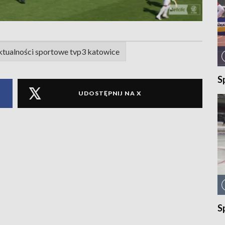
ktualności sportowe tvp3 katowice
S
UDOSTĘPNIJ NA X
S