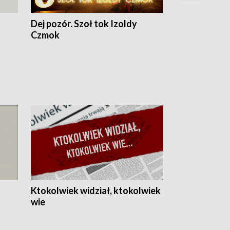
Dej pozór. Szoł tok Izoldy
Dzień z blisk
Czmok
Ktokolwiek widział, ktokolwiek
wie