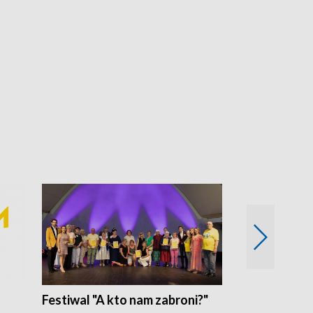
Festiwal "A kto nam zabroni?"
Mikrokosmo