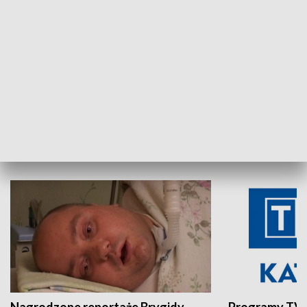
Aktualności sprzed lat
Z historią w tl
INNE