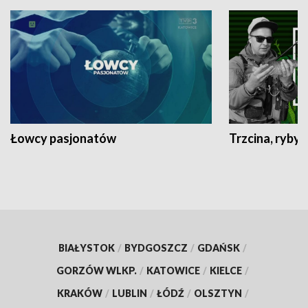
Łowcy pasjonatów
Trzcina, ryby 
BIAŁYSTOK
/
BYDGOSZCZ
/
GDAŃSK
/
GORZÓW WLKP.
/
KATOWICE
/
KIELCE
/
KRAKÓW
/
LUBLIN
/
ŁÓDŹ
/
OLSZTYN
/