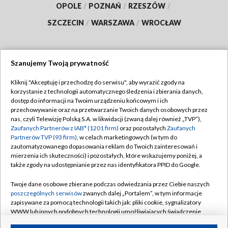
OPOLE
/
POZNAŃ
/
RZESZÓW
/
SZCZECIN
/
WARSZAWA
/
WROCŁAW
Szanujemy Twoją prywatność
Dołącz do nas:
Kliknij "Akceptuję i przechodzę do serwisu", aby wyrazić zgody na
korzystanie z technologii automatycznego śledzenia i zbierania danych,
TVP
dostęp do informacji na Twoim urządzeniu końcowym i ich
Abonament TVP
przechowywanie oraz na przetwarzanie Twoich danych osobowych przez
Regulamin TVP
nas, czyli Telewizję Polską S.A. w likwidacji (zwaną dalej również „TVP”),
Emisja w TVP
Polityka prywatności
Zaufanych Partnerów z IAB* (1201 firm)
oraz pozostałych
Zaufanych
Partnerów TVP (93 firm)
, w celach marketingowych (w tym do
Centrum informacji TVP
Moje zgody
zautomatyzowanego dopasowania reklam do Twoich zainteresowań i
mierzenia ich skuteczności) i pozostałych, które wskazujemy poniżej, a
Naziemna Telewizja Cyfrowa
Pomoc
także zgody na udostępnianie przez nas identyfikatora PPID do Google.
Sklep TVP
Biuro reklamy
Twoje dane osobowe zbierane podczas odwiedzania przez Ciebie naszych
Rada Programowa
Kontakt
poszczególnych serwisów
zwanych dalej „Portalem”, w tym informacje
zapisywane za pomocą technologii takich jak: pliki cookie, sygnalizatory
System NOS
WWW lub innych podobnych technologii umożliwiających świadczenie
dopasowanych i bezpiecznych usług, personalizację treści oraz reklam,
Informacje o nadawcy
Kanały