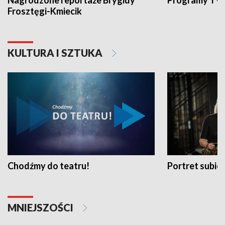
Nagrodzone reportaże Brygidy
Programy TVP
Frosztęgi-Kmiecik
KULTURA I SZTUKA
Chodźmy do teatru!
Portret subi
MNIEJSZOŚCI