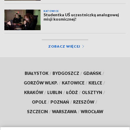
KATOWICE
Studentka UŚ uczestniczką analogowej
misji kosmicznej!
ZOBACZ WIĘCEJ
BIAŁYSTOK
/
BYDGOSZCZ
/
GDAŃSK
/
GORZÓW WLKP.
/
KATOWICE
/
KIELCE
/
KRAKÓW
/
LUBLIN
/
ŁÓDŹ
/
OLSZTYN
/
OPOLE
/
POZNAŃ
/
RZESZÓW
/
SZCZECIN
/
WARSZAWA
/
WROCŁAW