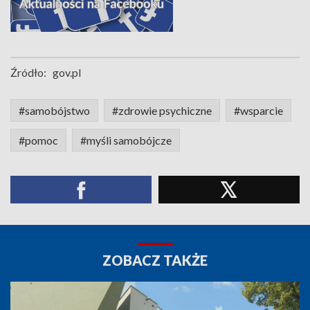
Źródło:
gov.pl
#samobójstwo
#zdrowie psychiczne
#wsparcie
#pomoc
#myśli samobójcze
ZOBACZ TAKŻE