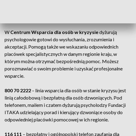
Dzwoniąc do odpowiednich placówek możesz porozmawiać o swoim
problemie i uzyskać profesjonalne wsparcie. Fot. Pixabay.com
W
Centrum Wsparcia dla osób w kryzysie
dyżurują
psychologowie gotowi do wysłuchania, zrozumienia i
akceptacji. Pomogą także we wskazaniu odpowiednich
placówek specjalistycznych w danym regionie kraju, w
którym można otrzymać bezpośrednią pomoc. Możesz
porozmawiać o swoim problemie i uzyskać profesjonalne
wsparcie.
800 70 2222
– linia wsparcia dla osób w stanie kryzysu jest
linią całodobową i bezpłatną dla osób dzwoniących. Pod
telefonem, mailem i czatem dyżurują psycholodzy Fundacji
ITAKA udzielający porad i kierujący dzwoniące osoby do
odpowiedniej placówki pomocowej w ich regionie.
116 111
– bezpłatny i ogólnopolski telefon zaufania dla