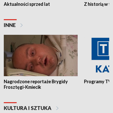
Aktualności sprzed lat
Z historią w tl
INNE
Nagrodzone reportaże Brygidy
Programy TVP
Frosztęgi-Kmiecik
KULTURA I SZTUKA