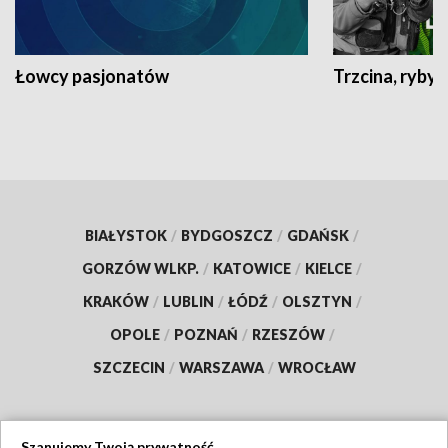
Łowcy pasjonatów
Trzcina, ryby 
BIAŁYSTOK
/
BYDGOSZCZ
/
GDAŃSK
/
GORZÓW WLKP.
/
KATOWICE
/
KIELCE
/
KRAKÓW
/
LUBLIN
/
ŁÓDŹ
/
OLSZTYN
/
OPOLE
/
POZNAŃ
/
RZESZÓW
/
SZCZECIN
/
WARSZAWA
/
WROCŁAW
Szanujemy Twoją prywatność