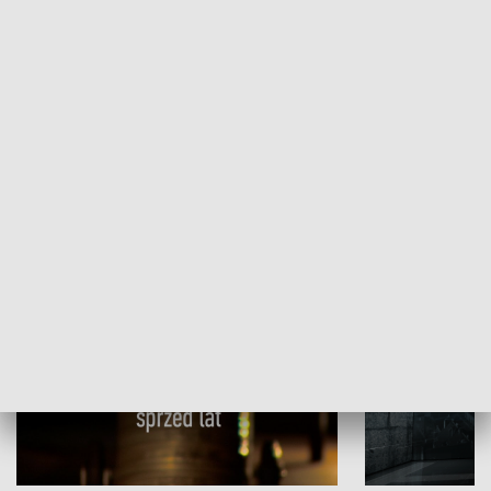
Papyn pyto
Rączka gotuje
HISTORIA