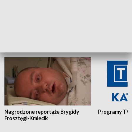
Aktualności sprzed lat
Z historią w tl
INNE
Nagrodzone reportaże Brygidy
Programy TVP
Frosztęgi-Kmiecik