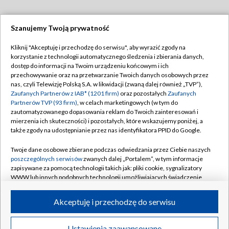
Szanujemy Twoją prywatność
Dołącz do nas:
Kliknij "Akceptuję i przechodzę do serwisu", aby wyrazić zgody na
korzystanie z technologii automatycznego śledzenia i zbierania danych,
TVP
dostęp do informacji na Twoim urządzeniu końcowym i ich
Abonament TVP
przechowywanie oraz na przetwarzanie Twoich danych osobowych przez
Regulamin TVP
nas, czyli Telewizję Polską S.A. w likwidacji (zwaną dalej również „TVP”),
Emisja w TVP
Polityka prywatności
Zaufanych Partnerów z IAB* (1201 firm)
oraz pozostałych
Zaufanych
Partnerów TVP (93 firm)
, w celach marketingowych (w tym do
Centrum informacji TVP
Moje zgody
zautomatyzowanego dopasowania reklam do Twoich zainteresowań i
mierzenia ich skuteczności) i pozostałych, które wskazujemy poniżej, a
Naziemna Telewizja Cyfrowa
Pomoc
także zgody na udostępnianie przez nas identyfikatora PPID do Google.
Sklep TVP
Biuro reklamy
Twoje dane osobowe zbierane podczas odwiedzania przez Ciebie naszych
Rada Programowa
Kontakt
poszczególnych serwisów
zwanych dalej „Portalem”, w tym informacje
zapisywane za pomocą technologii takich jak: pliki cookie, sygnalizatory
System NOS
WWW lub innych podobnych technologii umożliwiających świadczenie
dopasowanych i bezpiecznych usług, personalizację treści oraz reklam,
Informacje o nadawcy
Kanały
udostępnianie funkcji mediów społecznościowych oraz analizowanie
Akceptuję i przechodzę do serwisu
ruchu w Internecie.
Program dla prasy
©2026 Telewizja Polska S.A. w likwidacji
Biuro Reklamy
Twoje dane osobowe zbierane podczas odwiedzania przez Ciebie
Ustawienia zaawansowane