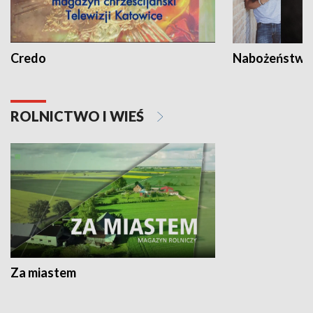
Credo
Nabożeństwa 
ROLNICTWO I WIEŚ
Za miastem