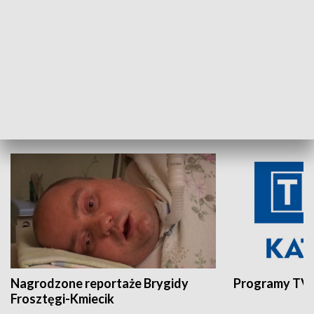
Aktualności sprzed lat
Z historią w tl
INNE
Nagrodzone reportaże Brygidy
Programy TVP
Frosztęgi-Kmiecik