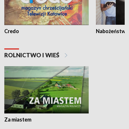
Credo
Nabożeństwa 
ROLNICTWO I WIEŚ
Za miastem