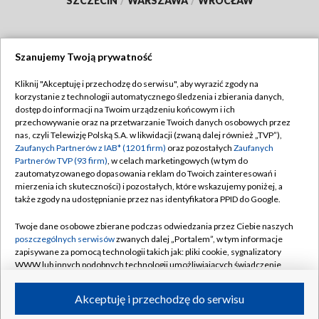
SZCZECIN
/
WARSZAWA
/
WROCŁAW
Szanujemy Twoją prywatność
Dołącz do nas:
Kliknij "Akceptuję i przechodzę do serwisu", aby wyrazić zgody na
korzystanie z technologii automatycznego śledzenia i zbierania danych,
TVP
dostęp do informacji na Twoim urządzeniu końcowym i ich
Abonament TVP
przechowywanie oraz na przetwarzanie Twoich danych osobowych przez
Regulamin TVP
nas, czyli Telewizję Polską S.A. w likwidacji (zwaną dalej również „TVP”),
Emisja w TVP
Polityka prywatności
Zaufanych Partnerów z IAB* (1201 firm)
oraz pozostałych
Zaufanych
Partnerów TVP (93 firm)
, w celach marketingowych (w tym do
Centrum informacji TVP
Moje zgody
zautomatyzowanego dopasowania reklam do Twoich zainteresowań i
mierzenia ich skuteczności) i pozostałych, które wskazujemy poniżej, a
Naziemna Telewizja Cyfrowa
Pomoc
także zgody na udostępnianie przez nas identyfikatora PPID do Google.
Sklep TVP
Biuro reklamy
Twoje dane osobowe zbierane podczas odwiedzania przez Ciebie naszych
Rada Programowa
Kontakt
poszczególnych serwisów
zwanych dalej „Portalem”, w tym informacje
zapisywane za pomocą technologii takich jak: pliki cookie, sygnalizatory
System NOS
WWW lub innych podobnych technologii umożliwiających świadczenie
dopasowanych i bezpiecznych usług, personalizację treści oraz reklam,
Informacje o nadawcy
Kanały
udostępnianie funkcji mediów społecznościowych oraz analizowanie
Akceptuję i przechodzę do serwisu
ruchu w Internecie.
Program dla prasy