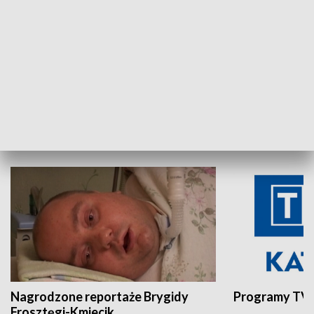
Aktualności sprzed lat
Z historią w tl
INNE
Nagrodzone reportaże Brygidy
Programy TVP
Frosztęgi-Kmiecik