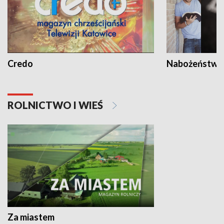
Credo
Nabożeństwa 
ROLNICTWO I WIEŚ
Za miastem