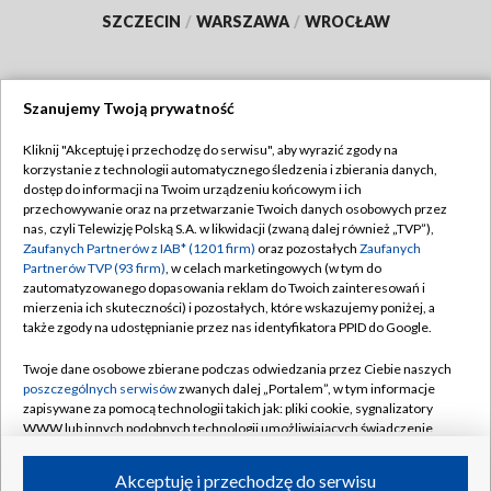
SZCZECIN
/
WARSZAWA
/
WROCŁAW
Szanujemy Twoją prywatność
Dołącz do nas:
Kliknij "Akceptuję i przechodzę do serwisu", aby wyrazić zgody na
korzystanie z technologii automatycznego śledzenia i zbierania danych,
TVP
dostęp do informacji na Twoim urządzeniu końcowym i ich
Abonament TVP
przechowywanie oraz na przetwarzanie Twoich danych osobowych przez
Regulamin TVP
nas, czyli Telewizję Polską S.A. w likwidacji (zwaną dalej również „TVP”),
Emisja w TVP
Polityka prywatności
Zaufanych Partnerów z IAB* (1201 firm)
oraz pozostałych
Zaufanych
Partnerów TVP (93 firm)
, w celach marketingowych (w tym do
Centrum informacji TVP
Moje zgody
zautomatyzowanego dopasowania reklam do Twoich zainteresowań i
mierzenia ich skuteczności) i pozostałych, które wskazujemy poniżej, a
Naziemna Telewizja Cyfrowa
Pomoc
także zgody na udostępnianie przez nas identyfikatora PPID do Google.
Sklep TVP
Biuro reklamy
Twoje dane osobowe zbierane podczas odwiedzania przez Ciebie naszych
Rada Programowa
Kontakt
poszczególnych serwisów
zwanych dalej „Portalem”, w tym informacje
zapisywane za pomocą technologii takich jak: pliki cookie, sygnalizatory
System NOS
WWW lub innych podobnych technologii umożliwiających świadczenie
dopasowanych i bezpiecznych usług, personalizację treści oraz reklam,
Informacje o nadawcy
Kanały
udostępnianie funkcji mediów społecznościowych oraz analizowanie
Akceptuję i przechodzę do serwisu
ruchu w Internecie.
Program dla prasy