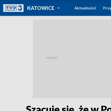
POWRÓT DO
KATOWICE
Aktualności
Pro
TVP REGIONY
Szacuje się, że w 