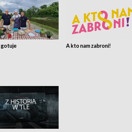
 gotuje
A kto nam zabroni!