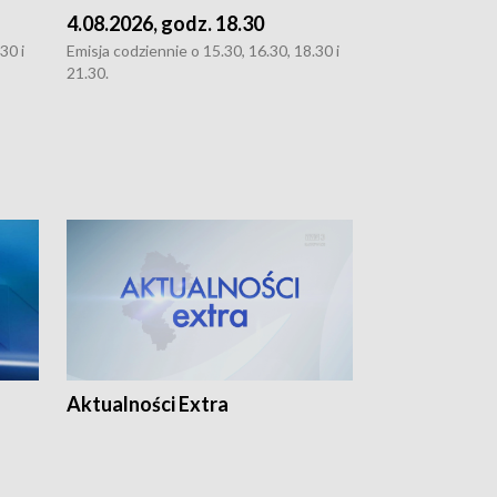
4.08.2026, godz. 18.30
3.08.2026, g
30 i
Emisja codziennie o 15.30, 16.30, 18.30 i
Emisja codziennie
21.30.
oraz 21.30
Aktualności Extra