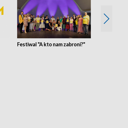
Festiwal "A kto nam zabroni?"
Mikrokosmo