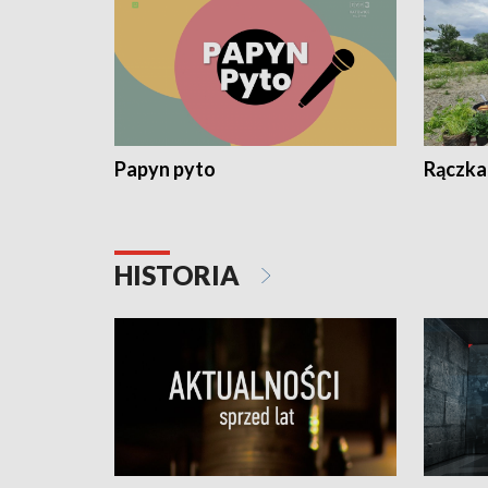
Papyn pyto
Rączka
HISTORIA