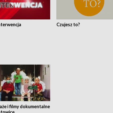
nterwencja
Czujesz to?
aże i filmy dokumentalne
towice