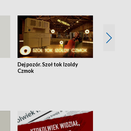
Dej pozór. Szoł tok Izoldy
Dzień z blisk
Czmok